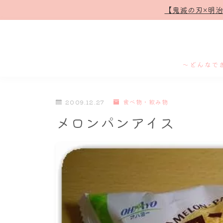
【鬼滅の刃×明
～どんなで
2009.12.27
食べ物・飲み物
メロンパンアイス