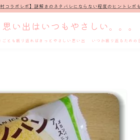
治村コラボレポ】謎解きのネタバレにならない程度のヒントレポも
思い出はいつもやさしい。。。
きごとも振り返ればきっとやさしい思い出 いつか振り返るための
ホーム
プロフィール
謎解き
ホテル滞在記
舞台・ライブ