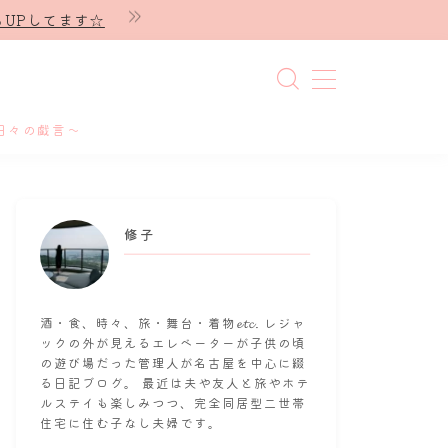
UPしてます☆
日々の戯言～
修子
酒・食、時々、旅・舞台・着物𝓮𝓽𝓬. レジャ
ックの外が見えるエレベーターが子供の頃
の遊び場だった管理人が名古屋を中心に綴
る日記ブログ。 最近は夫や友人と旅やホテ
ルステイも楽しみつつ、完全同居型二世帯
住宅に住む子なし夫婦です。