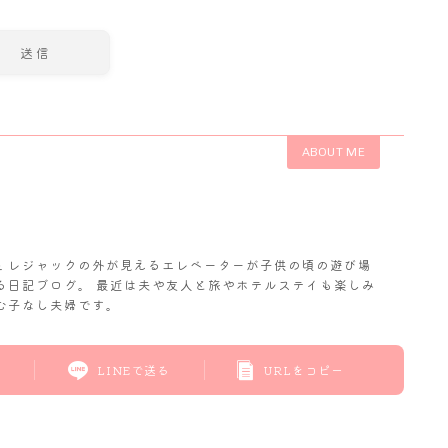
ABOUT ME
𝓬. レジャックの外が見えるエレベーターが子供の頃の遊び場
る日記ブログ。 最近は夫や友人と旅やホテルステイも楽しみ
む子なし夫婦です。
LINEで送る
URLをコピー