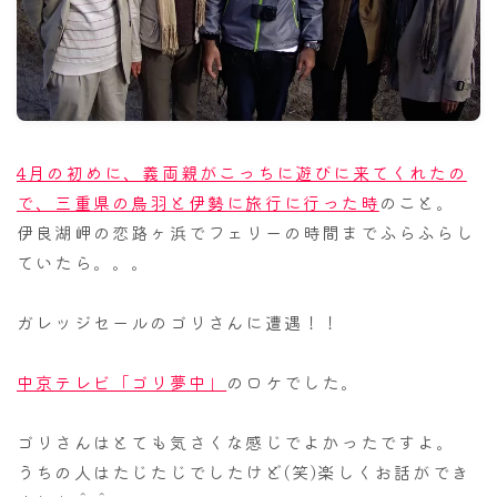
ナナちゃん人形
4月の初めに、義両親がこっちに遊びに来てくれたの
で、三重県の鳥羽と伊勢に旅行に行った時
のこと。
伊良湖岬の恋路ヶ浜でフェリーの時間までふらふらし
ていたら。。。
ガレッジセールのゴリさんに遭遇！！
中京テレビ「ゴリ夢中」
のロケでした。
ゴリさんはとても気さくな感じでよかったですよ。
うちの人はたじたじでしたけど(笑)楽しくお話ができ