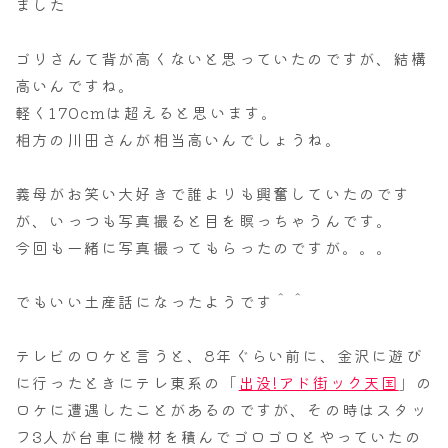
ました＾＾
ゴリさんて背が高くないと思っていたのですが、結構
高いんですね。
軽く170cmは超えると思います。
相方の川田さんが相当高いんでしょうね。
義母がお笑い大好きで誰よりも興奮していたのです
が、いっつも写真撮ると目を瞑っちゃうんです。
今回も一緒に写真撮ってもらったのですが。。。
でもいい土産話になったようです＾＾
テレビのロケと言うと、8年ぐらい前に、金沢に遊び
に行ったときにテレ東系の「
出没!アド街ック天国
」の
ロケに遭遇したことがあるのですが、その時はスタッ
フ3人が台車に機材を積んでゴロゴロとやっていたの