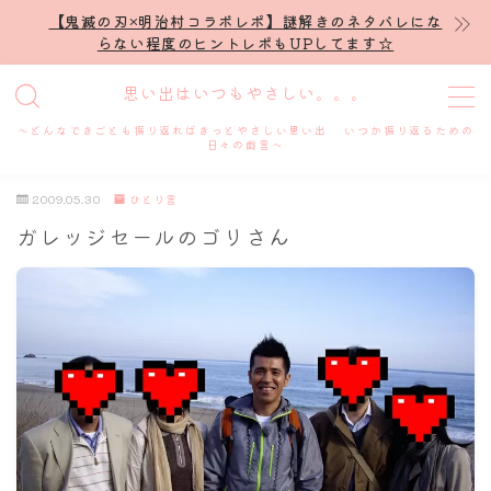
【鬼滅の刃×明治村コラボレポ】謎解きのネタバレにな
らない程度のヒントレポもUPしてます☆
MENU
思い出はいつもやさしい。。。
～どんなできごとも振り返ればきっとやさしい思い出 いつか振り返るための
ホーム
日々の戯言～
2009.05.30
ひとり言
プロフィール
ガレッジセールのゴリさん
謎解き
ホテル滞在記
舞台・ライブ
名古屋