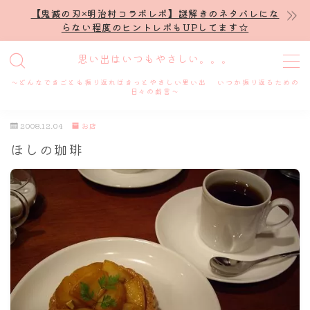
【鬼滅の刃×明治村コラボレポ】謎解きのネタバレにな
らない程度のヒントレポもUPしてます☆
MENU
思い出はいつもやさしい。。。
～どんなできごとも振り返ればきっとやさしい思い出 いつか振り返るための
ホーム
日々の戯言～
2008.12.04
お店
プロフィール
ほしの珈琲
謎解き
ホテル滞在記
舞台・ライブ
名古屋