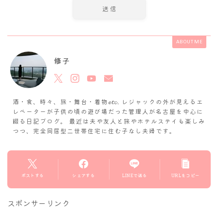
ABOUT ME
修子
酒・食、時々、旅・舞台・着物𝓮𝓽𝓬. レジャックの外が見えるエ
レベーターが子供の頃の遊び場だった管理人が名古屋を中心に
綴る日記ブログ。 最近は夫や友人と旅やホテルステイも楽しみ
つつ、完全同居型二世帯住宅に住む子なし夫婦です。
ポストする
シェアする
LINEで送る
URLをコピー
スポンサーリンク