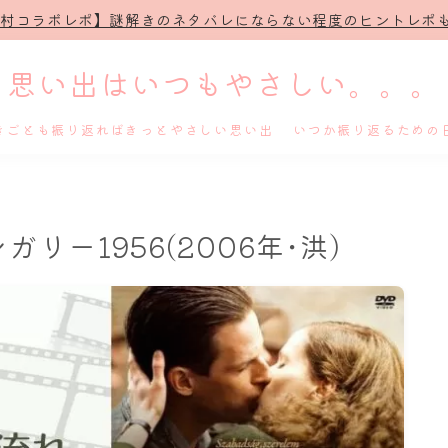
治村コラボレポ】謎解きのネタバレにならない程度のヒントレポも
思い出はいつもやさしい。。。
きごとも振り返ればきっとやさしい思い出 いつか振り返るための
ホーム
リー1956(2006年･洪)
プロフィール
謎解き
ホテル滞在記
舞台・ライブ