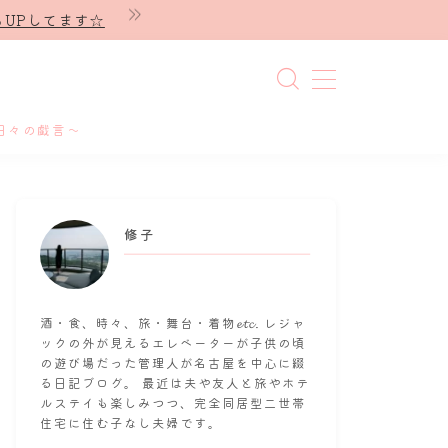
UPしてます☆
日々の戯言～
修子
酒・食、時々、旅・舞台・着物𝓮𝓽𝓬. レジャ
ックの外が見えるエレベーターが子供の頃
の遊び場だった管理人が名古屋を中心に綴
る日記ブログ。 最近は夫や友人と旅やホテ
ルステイも楽しみつつ、完全同居型二世帯
住宅に住む子なし夫婦です。