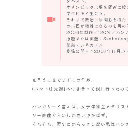
ダペスト。
オリンピック出場を間近に控
学生ビキと出会う。
それまで政治には関心を持た
の市民が犠牲になるのを目の
2006年製作／120分／ハン
原題または英題：Szabadsag,
配給：シネカノン
劇場公開日：2007年11月17
と言うことでまずこの作品。
(ホントは先週1本付き合って観に行ったので
ハンガリーと言えば、女子体操金メダリス
リー舞曲ぐらいしか思い浮かばず。
そもそも、歴史にからっきし弱い私はハン