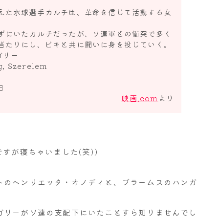
えた水球選手カルチは、革命を信じて活動する女
ずにいたカルチだったが、ソ連軍との衝突で多く
当たりにし、ビキと共に闘いに身を投じていく。
ガリー
 Szerelem
日
映画.com
より
すが寝ちゃいました(笑))
トのヘンリエッタ・オノディと、ブラームスのハンガ
ガリーがソ連の支配下にいたことすら知りませんでし