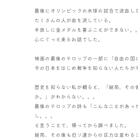
最後にオリンピックの水球の試合で流血し
たくさんの人が血を流している。
手放しに金メダルを喜ぶことができない。
心にぐっと来るお話でした。
映画の最後のテロップの一部に「自由の国
今の日本をはじめ戦争を知らない人たちが
歴史を知らない私が観ると、「結局、その
か。」がわからない。。。
最後のテロップの詩も「こんなことがあっ
し。。。
と言うことで、帰ってから調べました。
結局、その後も旧ソ連からの圧力は変わる