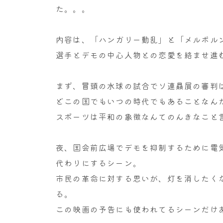
た。。。
内容は、「ハンガリー動乱」と「メルボル
選手とデモの中心人物との恋愛を絡ませ進
まず、冒頭の水球の試合でソ連贔屓の審判
どこの国でもいつの時代でもあることなん
スポーツは平和の象徴なんてのんきなこと
夜、国会前広場でデモを抑制するために電
代わりにするシーン。
市民の革命に対する思いが、灯を消したく
る。
この映画の予告にも使われてるシーンだけ