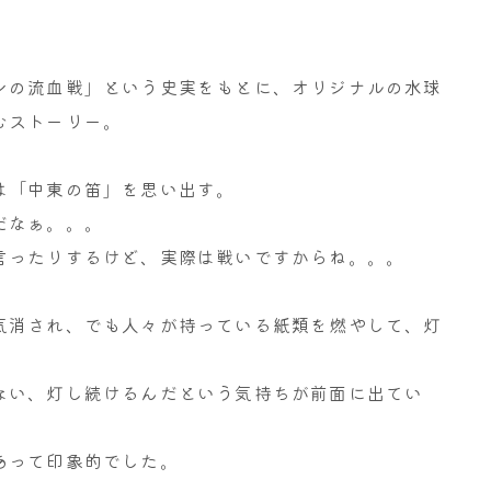
ンの流血戦」という史実をもとに、オリジナルの水球
むストーリー。
は「中東の笛」を思い出す。
だなぁ。。。
言ったりするけど、実際は戦いですからね。。。
気消され、でも人々が持っている紙類を燃やして、灯
ない、灯し続けるんだという気持ちが前面に出てい
あって印象的でした。