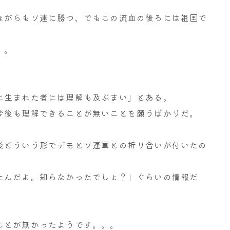
ながらもソ連に勝つ、でもこの流血の後ろには祖国で
。。
に生まれた者には理解も及ぶまい」とある。
今後も理解できることが無いことを願うばかりだ。
後どういう形でデモとソ連軍との折り合いが付いたの
たんだよ。知らなかったでしょ？」ぐらいの情報だ
ことが無かったようです。。。