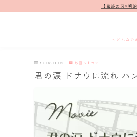
【鬼滅の刃×明
～どんなで
2008.11.09
映画＆ドラマ
君の涙 ドナウに流れ ハンガ