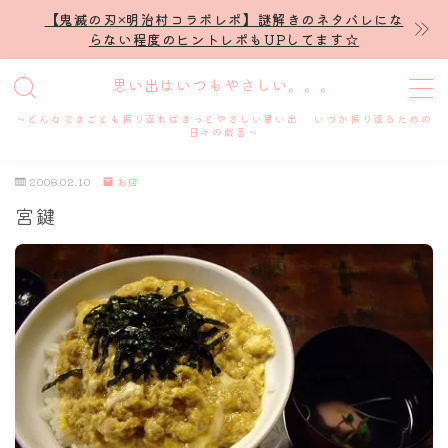
【鬼滅の刃×明治村コラボレポ】謎解きのネタバレにな
らない程度のヒントレポもUPしてます☆
MENU
思い出はいつもやさしい。。。
～どんなできごとも振り返ればきっとやさしい思い出 いつか振り返るための
ホーム
日々の戯言～
2008.02.10
お店
プロフィール
宮鍵
謎解き
ホテル滞在記
舞台・ライブ
名古屋