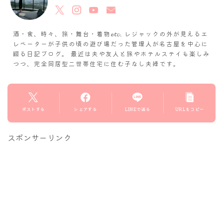
酒・食、時々、旅・舞台・着物𝓮𝓽𝓬. レジャックの外が見えるエ
レベーターが子供の頃の遊び場だった管理人が名古屋を中心に
綴る日記ブログ。 最近は夫や友人と旅やホテルステイも楽しみ
つつ、完全同居型二世帯住宅に住む子なし夫婦です。
ポストする
シェアする
LINEで送る
URLをコピー
スポンサーリンク