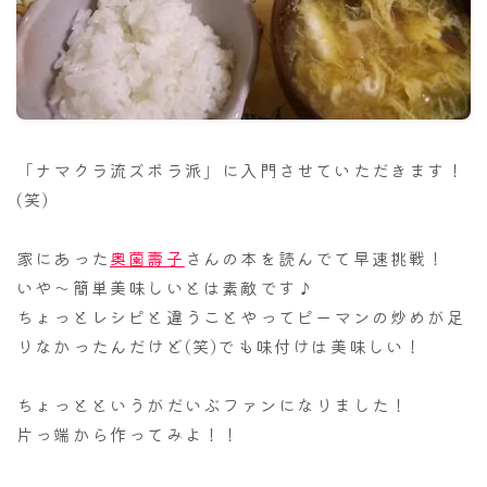
ナナちゃん人形
「ナマクラ流ズボラ派」に入門させていただきます！
(笑)
家にあった
奥薗壽子
さんの本を読んでて早速挑戦！
いや～簡単美味しいとは素敵です♪
ちょっとレシピと違うことやってピーマンの炒めが足
りなかったんだけど(笑)でも味付けは美味しい！
ちょっとというがだいぶファンになりました！
片っ端から作ってみよ！！