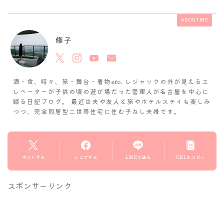
ABOUT ME
修子
酒・食、時々、旅・舞台・着物𝓮𝓽𝓬. レジャックの外が見えるエ
レベーターが子供の頃の遊び場だった管理人が名古屋を中心に
綴る日記ブログ。 最近は夫や友人と旅やホテルステイも楽しみ
つつ、完全同居型二世帯住宅に住む子なし夫婦です。
ポストする
シェアする
LINEで送る
URLをコピー
スポンサーリンク