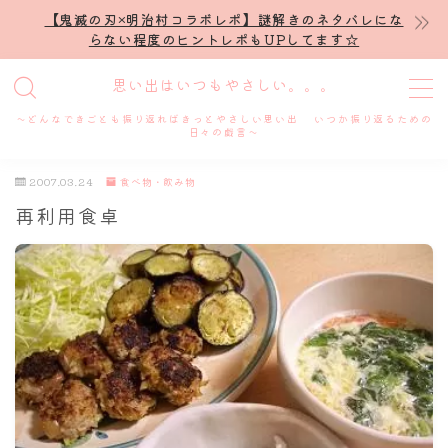
【鬼滅の刃×明治村コラボレポ】謎解きのネタバレにな
らない程度のヒントレポもUPしてます☆
MENU
思い出はいつもやさしい。。。
～どんなできごとも振り返ればきっとやさしい思い出 いつか振り返るための
ホーム
日々の戯言～
2007.03.24
食べ物・飲み物
プロフィール
再利用食卓
謎解き
ホテル滞在記
舞台・ライブ
名古屋