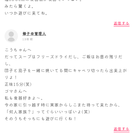
みたら驚くよ。
いつか遊びに来てね。
返信する
修子＠管理人
19年前
こうちゃんへ
だってスープはフリーズドライだし、ご飯はお昼の残りだ
し、
団子と茄子を一緒に焼いてる間にキャベツ切ったら出来上が
りよ！
正味15分(笑)
ゴマさんへ
私も食器好きよ～。
今の家に引っ越す時に実家からしこまた持って来たから、
「何人家族？」ってぐらいいっぱいよ(笑)
そのうちそっちにも遊びに行くね！
返信する