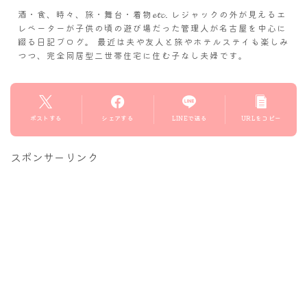
酒・食、時々、旅・舞台・着物𝓮𝓽𝓬. レジャックの外が見えるエ
レベーターが子供の頃の遊び場だった管理人が名古屋を中心に
綴る日記ブログ。 最近は夫や友人と旅やホテルステイも楽しみ
つつ、完全同居型二世帯住宅に住む子なし夫婦です。
ポストする
シェアする
LINEで送る
URLをコピー
スポンサーリンク