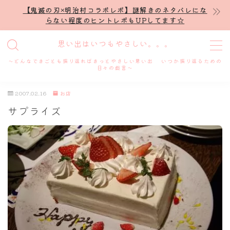
【鬼滅の刃×明治村コラボレポ】謎解きのネタバレにな
らない程度のヒントレポもUPしてます☆
MENU
思い出はいつもやさしい。。。
～どんなできごとも振り返ればきっとやさしい思い出 いつか振り返るための
ホーム
日々の戯言～
2007.02.16
お店
プロフィール
サプライズ
謎解き
ホテル滞在記
舞台・ライブ
名古屋