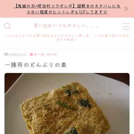
【鬼滅の刃×明治村コラボレポ】謎解きのネタバレにな
らない程度のヒントレポもUPしてます☆
MENU
思い出はいつもやさしい。。。
～どんなできごとも振り返ればきっとやさしい思い出 いつか振り返るための
ホーム
日々の戯言～
2006.11.10
食べ物・飲み物
プロフィール
一膳用のどんぶりの素
謎解き
ホテル滞在記
舞台・ライブ
名古屋