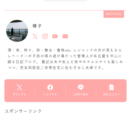
ABOUT ME
修子
酒・食、時々、旅・舞台・着物𝓮𝓽𝓬. レジャックの外が見えるエ
レベーターが子供の頃の遊び場だった管理人が名古屋を中心に
綴る日記ブログ。 最近は夫や友人と旅やホテルステイも楽しみ
つつ、完全同居型二世帯住宅に住む子なし夫婦です。
ポストする
シェアする
LINEで送る
URLをコピー
スポンサーリンク