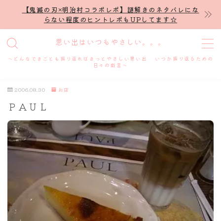
【鬼滅の刃×明治村コラボレポ】謎解きのネタバレにな
らない程度のヒントレポもUPしてます☆
MENU
思い出はいつもやさしい。。。
～どんなできごとも振り返ればきっとやさしい思い出 いつか振り返るための
ホーム
日々の戯言～
2006.08.30
お店
プロフィール
ＰＡＵＬ
謎解き
ホテル滞在記
舞台・ライブ
名古屋