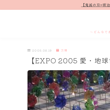
【鬼滅の刃×明
～どんなで
2005.08.19
万博
【EXPO 2005 愛・