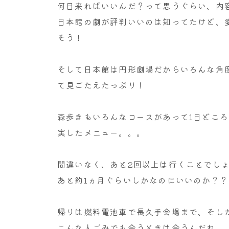
何日来ればいいんだ？って思うぐらい、内
日本館の劇が評判いいのは知ってたけど、
そう！
そして日本館は円形劇場だからいろんな角
て見ごたえたっぷり！
森歩きもいろんなコースがあって1日どこ
実したメニュー。。。
間違いなく、あと2回以上は行くことでしょ
あと約1ヵ月ぐらいしかなのにいいのか？？
帰りは燃料電池車で長久手会場まで、そし
こんな人ごみでも会うときは会うんだね。