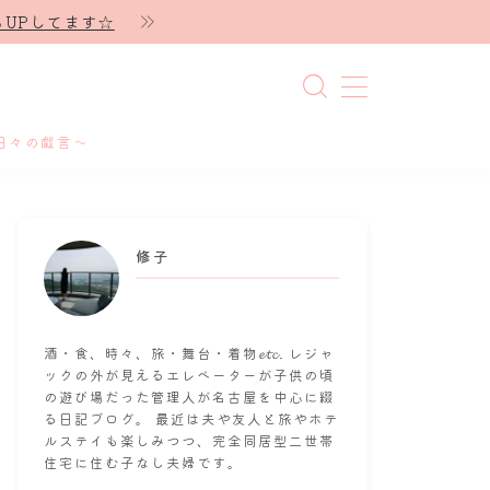
UPしてます☆
日々の戯言～
修子
酒・食、時々、旅・舞台・着物𝓮𝓽𝓬. レジャ
ックの外が見えるエレベーターが子供の頃
の遊び場だった管理人が名古屋を中心に綴
る日記ブログ。 最近は夫や友人と旅やホテ
ルステイも楽しみつつ、完全同居型二世帯
住宅に住む子なし夫婦です。