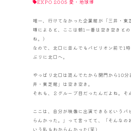
EXPO 2005 愛・地球博
唯一、行けてなかった企業館が「三井・東
噂によると、ここは朝1一番は空き空きと
ね。）
なので、北口に並んでもパビリオン前で1
ぶりに北口へ。
やっぱり北口は混んでたから開門から10
井・東芝館」は空き空き。
それも、２グループ目だったんだよね。そ
ここは、自分が映像に出演できるというパ
らんかった。」って言ってて、「そんなの
いう私もわからんかった(笑)