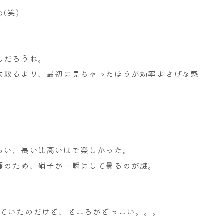
(笑)
！
んだろうね。
約取るより、最初に見ちゃったほうが効率よさげな感
らい、長いは高いはで楽しかった。
護のため、硝子が一瞬にして曇るのが謎。
っていたのだけど、ところがどっこい。。。