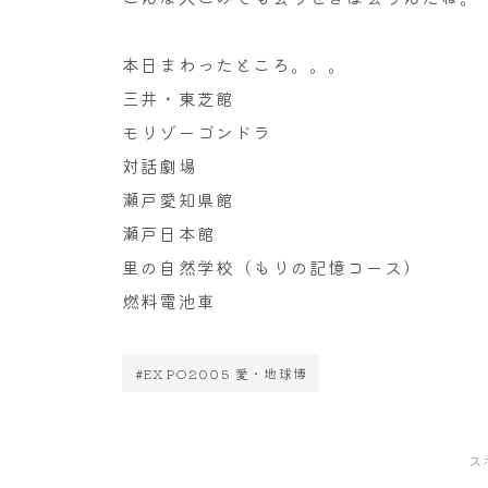
本日まわったところ。。。
三井・東芝館
モリゾーゴンドラ
対話劇場
瀬戸愛知県館
瀬戸日本館
里の自然学校（もりの記憶コース）
燃料電池車
#EXPO2005 愛・地球博
ス