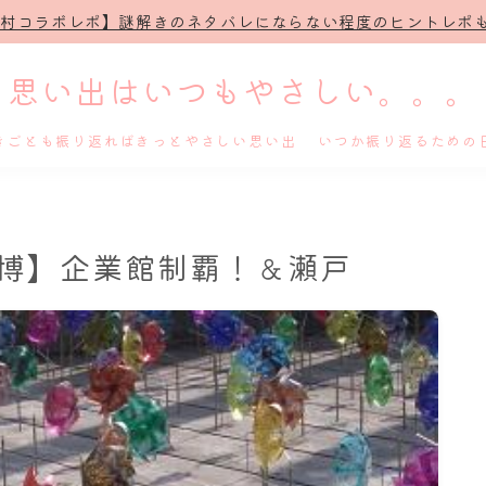
治村コラボレポ】謎解きのネタバレにならない程度のヒントレポも
思い出はいつもやさしい。。。
きごとも振り返ればきっとやさしい思い出 いつか振り返るための
ホーム
地球博】企業館制覇！＆瀬戸
プロフィール
謎解き
ホテル滞在記
舞台・ライブ