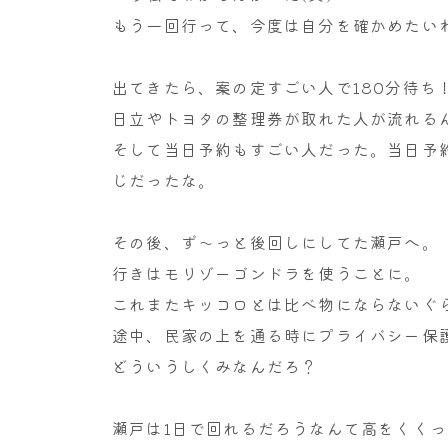
もう一回行って、今度は自分を確かめたいわ
出てきたら、案の定すごい人で180分待ち
日立やトヨタの整理券が取れた人が流れる
そして当日予約もすごい人だった。当日予
じだったな。
その後、ず～っと後回しにしてた瀬戸へ。
行きはモリゾーゴンドラを使うことに。
これまたキッコロとは比べ物にならないぐ
途中、民家の上を通る時にプライバシー保
どういうしくみなんだろ？
瀬戸は1日で回れるだろうなんて高をくく