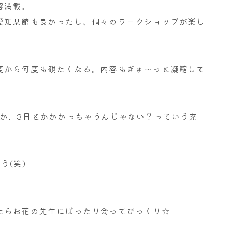
容満載。
愛知県館も良かったし、個々のワークショップが楽し
度から何度も観たくなる。内容もぎゅ～っと凝縮して
ろか、3日とかかかっちゃうんじゃない？っていう充
う(笑)
たらお花の先生にばったり会ってびっくり☆