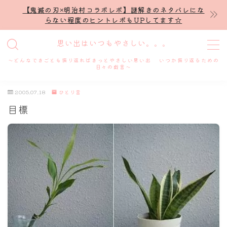
【鬼滅の刃×明治村コラボレポ】謎解きのネタバレにな
らない程度のヒントレポもUPしてます☆
MENU
思い出はいつもやさしい。。。
～どんなできごとも振り返ればきっとやさしい思い出 いつか振り返るための
ホーム
日々の戯言～
2005.07.18
ひとり言
プロフィール
目標
謎解き
ホテル滞在記
舞台・ライブ
名古屋