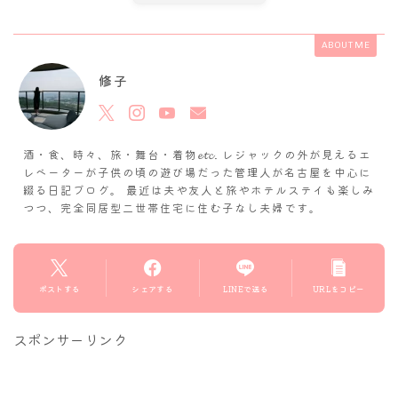
ABOUT ME
修子
酒・食、時々、旅・舞台・着物𝓮𝓽𝓬. レジャックの外が見えるエ
レベーターが子供の頃の遊び場だった管理人が名古屋を中心に
綴る日記ブログ。 最近は夫や友人と旅やホテルステイも楽しみ
つつ、完全同居型二世帯住宅に住む子なし夫婦です。
ポストする
シェアする
LINEで送る
URLをコピー
スポンサーリンク