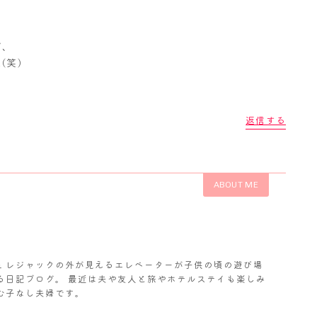
ど、
(笑)
返信する
ABOUT ME
𝓬. レジャックの外が見えるエレベーターが子供の頃の遊び場
る日記ブログ。 最近は夫や友人と旅やホテルステイも楽しみ
む子なし夫婦です。