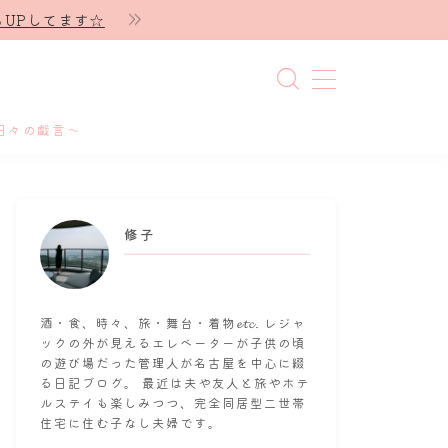
UPしてます☆
日々の戯言～
修子
酒・食、時々、旅・舞台・着物𝓮𝓽𝓬. レジャ
ックの外が見えるエレベーターが子供の頃
の遊び場だった管理人が名古屋を中心に綴
る日記ブログ。 最近は夫や友人と旅やホテ
ルステイも楽しみつつ、完全同居型二世帯
住宅に住む子なし夫婦です。