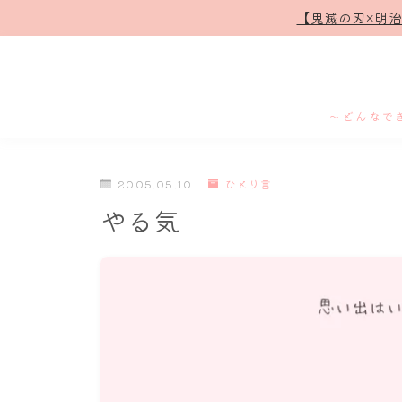
【鬼滅の刃×明
～どんなで
2005.05.10
ひとり言
やる気