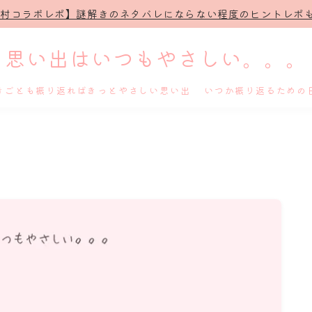
治村コラボレポ】謎解きのネタバレにならない程度のヒントレポも
思い出はいつもやさしい。。。
きごとも振り返ればきっとやさしい思い出 いつか振り返るための
ホーム
プロフィール
謎解き
ホテル滞在記
舞台・ライブ