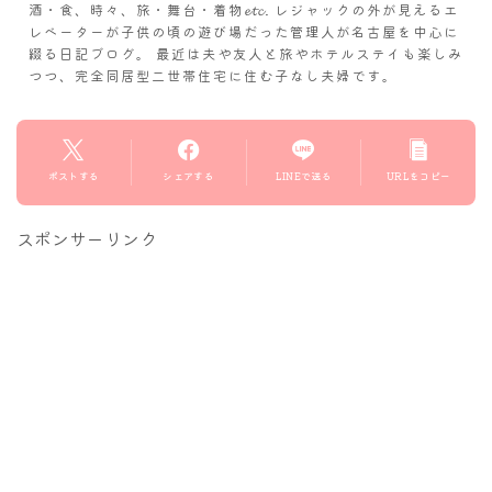
酒・食、時々、旅・舞台・着物𝓮𝓽𝓬. レジャックの外が見えるエ
レベーターが子供の頃の遊び場だった管理人が名古屋を中心に
綴る日記ブログ。 最近は夫や友人と旅やホテルステイも楽しみ
つつ、完全同居型二世帯住宅に住む子なし夫婦です。
ポストする
シェアする
LINEで送る
URLをコピー
スポンサーリンク