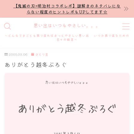
【鬼滅の刃×明治村コラボレポ】謎解きのネタバレにな
らない程度のヒントレポもUPしてます☆
MENU
思い出はいつもやさしい。。。
～どんなできごとも振り返ればきっとやさしい思い出 いつか振り返るための
ホーム
日々の戯言～
2005.03.06
ひとり言
プロフィール
ありがとう越冬ぶろぐ
謎解き
ホテル滞在記
舞台・ライブ
名古屋