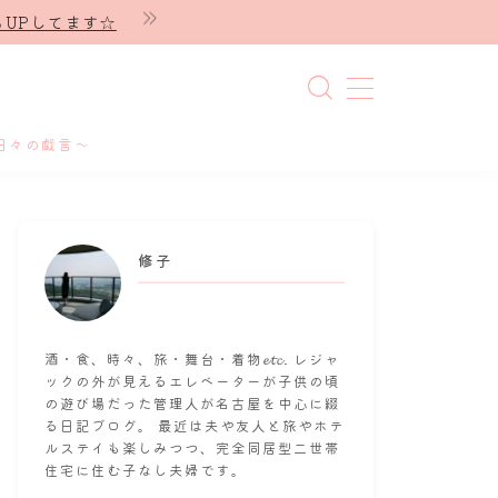
UPしてます☆
日々の戯言～
修子
酒・食、時々、旅・舞台・着物𝓮𝓽𝓬. レジャ
ックの外が見えるエレベーターが子供の頃
の遊び場だった管理人が名古屋を中心に綴
る日記ブログ。 最近は夫や友人と旅やホテ
ルステイも楽しみつつ、完全同居型二世帯
住宅に住む子なし夫婦です。