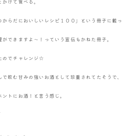
をかけて食べる。
のからだにおいしいレシピ１００」という冊子に載っ
理ができますよ～！っていう宣伝もかねた冊子。
たのでチャレンジ☆
んで飲む甘みの強いお酒として珍重されてたそうで、
ホントにお酒！と言う感じ。
＾