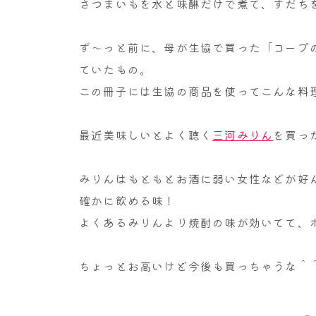
さつまいもを水と味醂だけで煮て、すだち
ず～っと前に、母が生協で買った「コープ
ていたもの。
この冊子には生協の商品を使ってこんな料
最近美味しいとよく聴く
三河みりん
を買っ
みりんはもともとお酒に弱い女性などが好
確かに飲める味！
よくあるみりんより焼酎の味が効いてて、
ちょっとお高いけど今後も買っちゃうな＾