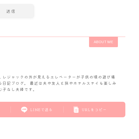
ABOUT ME
𝓬. レジャックの外が見えるエレベーターが子供の頃の遊び場
る日記ブログ。 最近は夫や友人と旅やホテルステイも楽しみ
む子なし夫婦です。
LINEで送る
URLをコピー