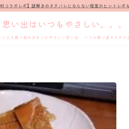
治村コラボレポ】謎解きのネタバレにならない程度のヒントレポも
思い出はいつもやさしい。。。
きごとも振り返ればきっとやさしい思い出 いつか振り返るための
ホーム
プロフィール
謎解き
ホテル滞在記
舞台・ライブ