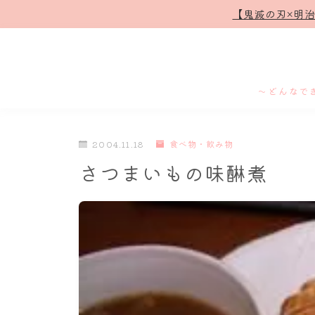
【鬼滅の刃×明
～どんなで
2004.11.18
食べ物・飲み物
さつまいもの味醂煮