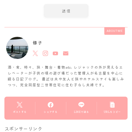
ABOUT ME
修子
酒・食、時々、旅・舞台・着物𝓮𝓽𝓬. レジャックの外が見えるエ
レベーターが子供の頃の遊び場だった管理人が名古屋を中心に
綴る日記ブログ。 最近は夫や友人と旅やホテルステイも楽しみ
つつ、完全同居型二世帯住宅に住む子なし夫婦です。
ポストする
シェアする
LINEで送る
URLをコピー
スポンサーリンク