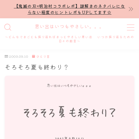
【鬼滅の刃×明治村コラボレポ】謎解きのネタバレにな
らない程度のヒントレポもUPしてます☆
MENU
思い出はいつもやさしい。。。
～どんなできごとも振り返ればきっとやさしい思い出 いつか振り返るための
ホーム
日々の戯言～
2003.09.10
ひとり言
プロフィール
そろそろ夏も終わり？
謎解き
ホテル滞在記
舞台・ライブ
名古屋