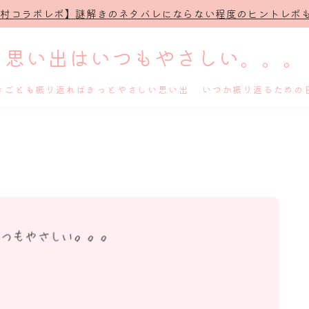
治村コラボレポ】謎解きのネタバレにならない程度のヒントレポも
思い出はいつもやさしい。。。
きごとも振り返ればきっとやさしい思い出 いつか振り返るための
ホーム
プロフィール
謎解き
ホテル滞在記
舞台・ライブ