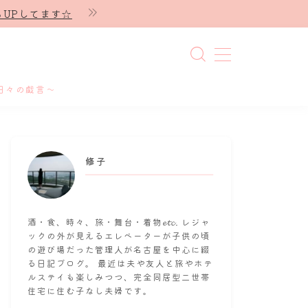
UPしてます☆
日々の戯言～
修子
酒・食、時々、旅・舞台・着物𝓮𝓽𝓬. レジャ
ックの外が見えるエレベーターが子供の頃
の遊び場だった管理人が名古屋を中心に綴
る日記ブログ。 最近は夫や友人と旅やホテ
ルステイも楽しみつつ、完全同居型二世帯
住宅に住む子なし夫婦です。