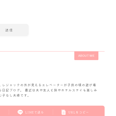
ABOUT ME
𝓬. レジャックの外が見えるエレベーターが子供の頃の遊び場
る日記ブログ。 最近は夫や友人と旅やホテルステイも楽しみ
む子なし夫婦です。
LINEで送る
URLをコピー