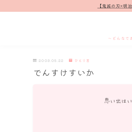
【鬼滅の刃×明
～どんなで
2003.05.22
ひとり言
でんすけすいか