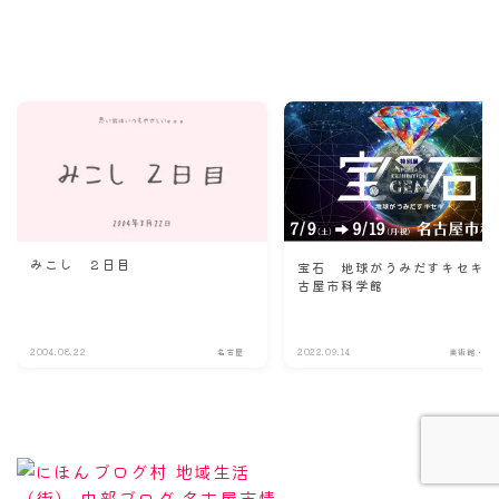
Recommend
こんな記事も読まれています！
みこし ２日目
宝石 地球がうみだすキセキ@
古屋市科学館
Follow Me
2004.08.22
名古屋
2022.09.14
美術館・博