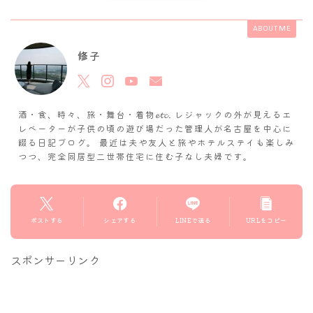
ABOUT ME
修子
酒・食、時々、旅・舞台・着物𝓮𝓽𝓬. レジャックの外が見えるエ
レベーターが子供の頃の遊び場だった管理人が名古屋を中心に
綴る日記ブログ。 最近は夫や友人と旅やホテルステイも楽しみ
つつ、完全同居型二世帯住宅に住む子なし夫婦です。
ポストする
シェアする
LINEで送る
URLをコピー
スポンサーリンク