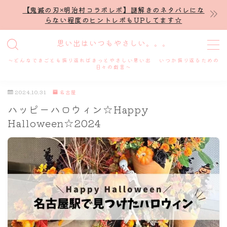
【鬼滅の刃×明治村コラボレポ】謎解きのネタバレにな
らない程度のヒントレポもUPしてます☆
MENU
思い出はいつもやさしい。。。
～どんなできごとも振り返ればきっとやさしい思い出 いつか振り返るための
ホーム
日々の戯言～
2024.10.31
名古屋
プロフィール
ハッピーハロウィン☆Happy
Halloween☆2024
謎解き
ホテル滞在記
舞台・ライブ
名古屋