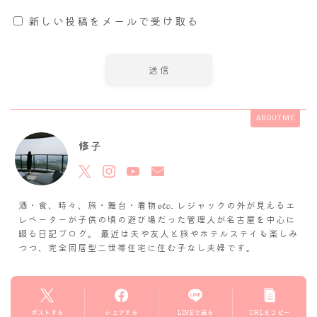
新しい投稿をメールで受け取る
ABOUT ME
修子
酒・食、時々、旅・舞台・着物𝓮𝓽𝓬. レジャックの外が見えるエ
レベーターが子供の頃の遊び場だった管理人が名古屋を中心に
綴る日記ブログ。 最近は夫や友人と旅やホテルステイも楽しみ
つつ、完全同居型二世帯住宅に住む子なし夫婦です。
ポストする
シェアする
LINEで送る
URLをコピー