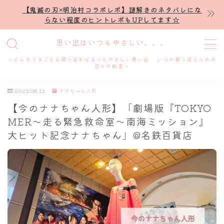
【鬼滅の刃×明治村コラボレポ】謎解きのネタバレにな
らない程度のヒントレポもUPしてます☆
MENU
思い出はいつもやさしい。。。
～どんなできごとも振り返ればきっとやさしい思い出 いつか振り返るための
ホーム
日々の戯言～
2025.08.12
ナナちゃん人形
プロフィール
【今のナナちゃん人形】「劇場版『TOKYO
MER～走る緊急救命室～南海ミッション』
謎解き
大ヒット記念ナナちゃん」@名鉄百貨店
ホテル滞在記
舞台・ライブ
名古屋