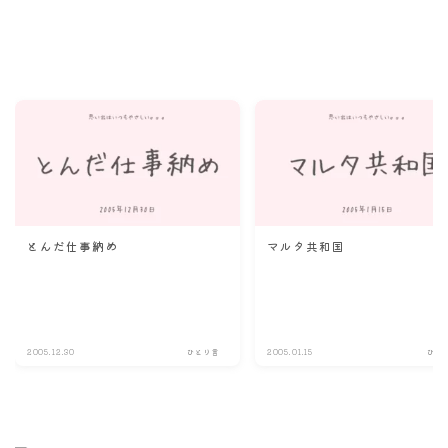
Recommend
こんな記事も読まれています！
とんだ仕事納め
マルタ共和国
2005.12.30
ひとり言
2005.01.15
ひと