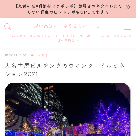
【鬼滅の刃×明治村コラボレポ】謎解きのネタバレにな
らない程度のヒントレポもUPしてます☆
MENU
思い出はいつもやさしい。。。
～どんなできごとも振り返ればきっとやさしい思い出 いつか振り返るための
ホーム
日々の戯言～
2021.11.07
ひとり言
プロフィール
大名古屋ビルヂングのウィンターイルミネー
ション2021
謎解き
ホテル滞在記
舞台・ライブ
名古屋