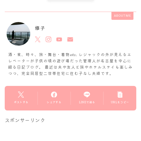
ABOUT ME
修子
酒・食、時々、旅・舞台・着物𝓮𝓽𝓬. レジャックの外が見えるエ
レベーターが子供の頃の遊び場だった管理人が名古屋を中心に
綴る日記ブログ。 最近は夫や友人と旅やホテルステイも楽しみ
つつ、完全同居型二世帯住宅に住む子なし夫婦です。
ポストする
シェアする
LINEで送る
URLをコピー
スポンサーリンク