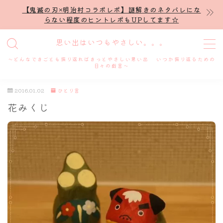
【鬼滅の刃×明治村コラボレポ】謎解きのネタバレにな
らない程度のヒントレポもUPしてます☆
MENU
思い出はいつもやさしい。。。
～どんなできごとも振り返ればきっとやさしい思い出 いつか振り返るための
ホーム
日々の戯言～
2016.01.02
ひとり言
プロフィール
花みくじ
謎解き
ホテル滞在記
舞台・ライブ
名古屋