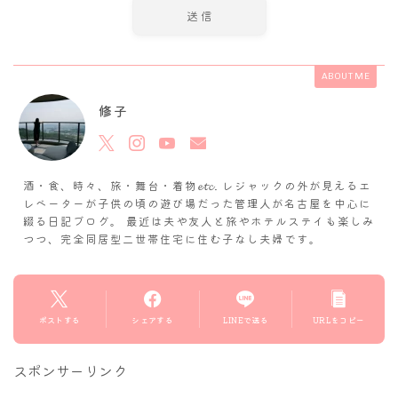
ABOUT ME
修子
酒・食、時々、旅・舞台・着物𝓮𝓽𝓬. レジャックの外が見えるエ
レベーターが子供の頃の遊び場だった管理人が名古屋を中心に
綴る日記ブログ。 最近は夫や友人と旅やホテルステイも楽しみ
つつ、完全同居型二世帯住宅に住む子なし夫婦です。
ポストする
シェアする
LINEで送る
URLをコピー
スポンサーリンク