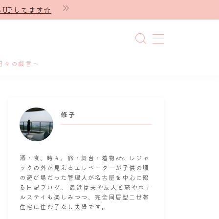
UPしてます☆
日々の戯言～
修子
酒・食、時々、旅・舞台・着物𝓮𝓽𝓬. レジャ
ックの外が見えるエレベーターが子供の頃
の遊び場だった管理人が名古屋を中心に綴
る日記ブログ。 最近は夫や友人と旅やホテ
ルステイも楽しみつつ、完全同居型二世帯
住宅に住む子なし夫婦です。