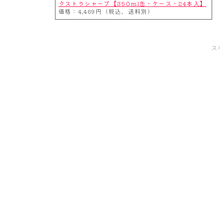
クストラシャープ【350ml缶・ケース・24本入】
価格：4,469円（税込、送料別）
ス