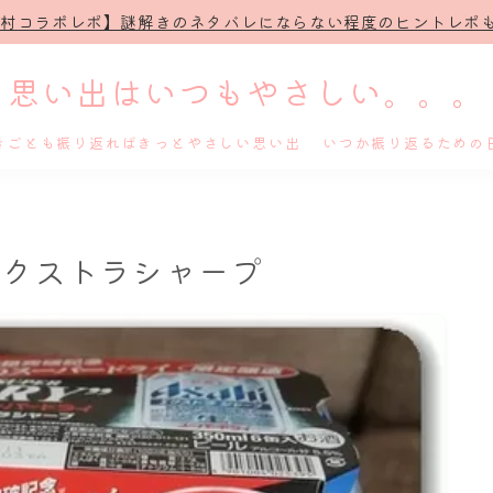
治村コラボレポ】謎解きのネタバレにならない程度のヒントレポも
思い出はいつもやさしい。。。
きごとも振り返ればきっとやさしい思い出 いつか振り返るための
ホーム
エクストラシャープ
プロフィール
謎解き
ホテル滞在記
舞台・ライブ