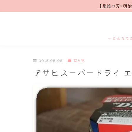
【鬼滅の刃×明
～どんなで
2015.05.08
飲み物
アサヒスーパードライ 