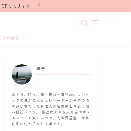
UPしてます☆
日々の戯言～
修子
酒・食、時々、旅・舞台・着物𝓮𝓽𝓬. レジャ
ックの外が見えるエレベーターが子供の頃
の遊び場だった管理人が名古屋を中心に綴
る日記ブログ。 最近は夫や友人と旅やホテ
ルステイも楽しみつつ、完全同居型二世帯
住宅に住む子なし夫婦です。