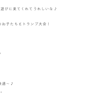
、遊びに来てくれてうれしいな♪
のお子たちとトランプ大会！
♪
！
快適～♪
。。