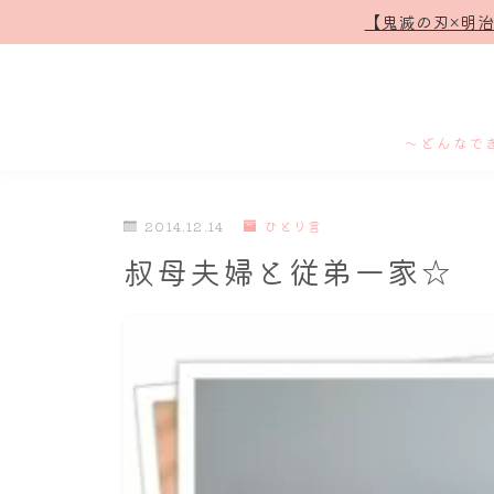
【鬼滅の刃×明
～どんなで
2014.12.14
ひとり言
叔母夫婦と従弟一家☆