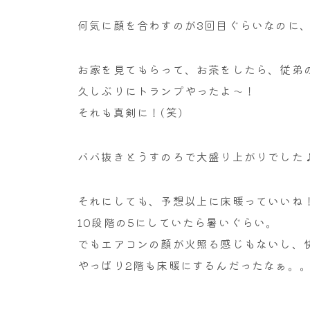
何気に顔を合わすのが3回目ぐらいなのに
お家を見てもらって、お茶をしたら、従弟
久しぶりにトランプやったよ～！
それも真剣に！(笑)
ババ抜きとうすのろで大盛り上がりでした
それにしても、予想以上に床暖っていいね
10段階の5にしていたら暑いぐらい。
でもエアコンの顔が火照る感じもないし、
やっぱり2階も床暖にするんだったなぁ。