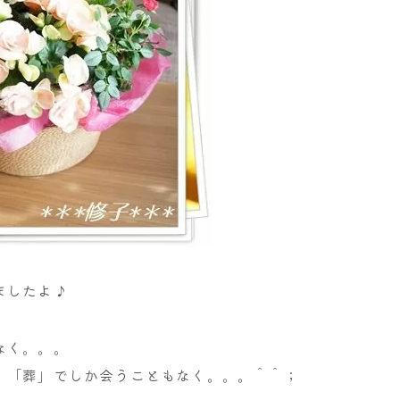
ましたよ♪
なく。。。
、「葬」でしか会うこともなく。。。＾＾；