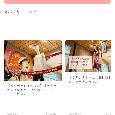
新しい投稿をメールで受け取る
ABOUT ME
修子
酒・食、時々、旅・舞台・着物𝓮𝓽𝓬. レジャックの外が見えるエ
レベーターが子供の頃の遊び場だった管理人が名古屋を中心に
綴る日記ブログ。 最近は夫や友人と旅やホテルステイも楽しみ
つつ、完全同居型二世帯住宅に住む子なし夫婦です。
ポストする
シェアする
LINEで送る
URLをコピー