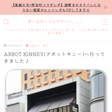
【鬼滅の刃×明治村コラボレポ】謎解きのネタバレにな
らない程度のヒントレポもUPしてます☆
MENU
思い出はいつもやさしい。。。
～どんなできごとも振り返ればきっとやさしい思い出 いつか振り返るための
ホーム
日々の戯言～
2013.04.17
お出かけ・旅行
プロフィール
ABBOT KiNNEY(アボットキニー)へ行って
きました♪
謎解き
ホテル滞在記
舞台・ライブ
名古屋