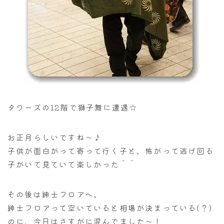
タワーズの12階で獅子舞に遭遇☆
お正月らしいですね～♪
子供が面白がって寄って行く子と、怖がって逃げ回る
子がいて見ていて楽しかった＾＾
その後は紳士フロアへ。
紳士フロアって空いていると相場が決まっている(？)
のに、今日はさすがに混んでました～！