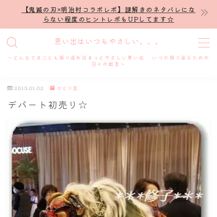
【鬼滅の刃×明治村コラボレポ】謎解きのネタバレにな
らない程度のヒントレポもUPしてます☆
MENU
思い出はいつもやさしい。。。
～どんなできごとも振り返ればきっとやさしい思い出 いつか振り返るための
ホーム
日々の戯言～
2013.01.02
ひとり言
プロフィール
デパート初売り☆
謎解き
ホテル滞在記
舞台・ライブ
名古屋