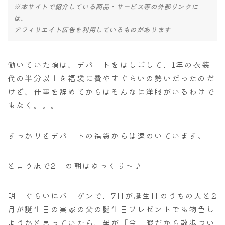
※本サイトで紹介している商品・サービス等の外部リンクに
は、
アフィリエイト広告を利用しているものがあります
働いていた頃は、デパートをはしごして、1年の衣装
代の半分以上を福袋に費やすぐらいの勢いだったのだ
けど、仕事を辞めてからはそんなに洋服がいるわけで
もなく。。。
すっかりとデパートの福袋からは遠のいています。
と言う訳で2日の朝はゆっくり～♪
明日ぐらいにバーゲンで、7日が誕生日のうちの人と2
月が誕生日の実家の父の誕生日プレゼントでも物色し
ようかと思っていたら、母が「今日暇だから散歩つい