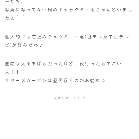
ーたち。
写真に写ってない局のキャラクターもちゃんといまし
たよ＾＾
個人的には右上のチュウキョー君(日テレ系中京テレ
ビ)が好みだわ♪
昼間は人もまばらだったけど、夜行ったらすごい
人！！
タワーズガーデンは昼間行くのがお勧め☆
スポンサーリンク