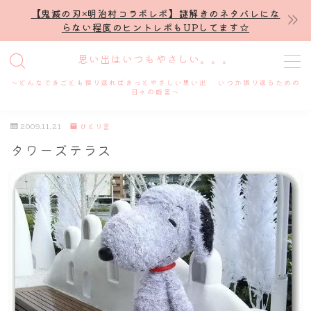
【鬼滅の刃×明治村コラボレポ】謎解きのネタバレにな
らない程度のヒントレポもUPしてます☆
MENU
思い出はいつもやさしい。。。
～どんなできごとも振り返ればきっとやさしい思い出 いつか振り返るための
ホーム
日々の戯言～
2009.11.21
ひとり言
プロフィール
タワーズテラス
謎解き
ホテル滞在記
舞台・ライブ
名古屋