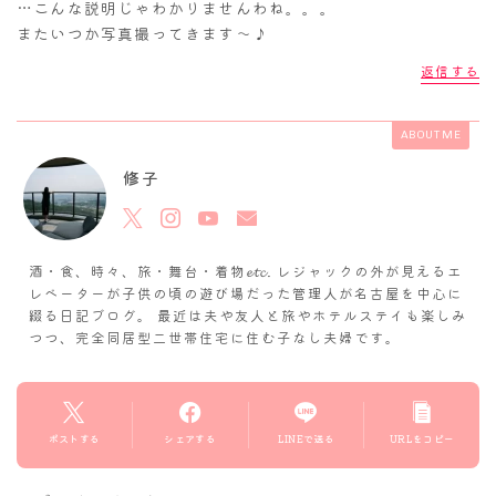
…こんな説明じゃわかりませんわね。。。
またいつか写真撮ってきます～♪
返信する
ABOUT ME
修子
酒・食、時々、旅・舞台・着物𝓮𝓽𝓬. レジャックの外が見えるエ
レベーターが子供の頃の遊び場だった管理人が名古屋を中心に
綴る日記ブログ。 最近は夫や友人と旅やホテルステイも楽しみ
つつ、完全同居型二世帯住宅に住む子なし夫婦です。
ポストする
シェアする
LINEで送る
URLをコピー