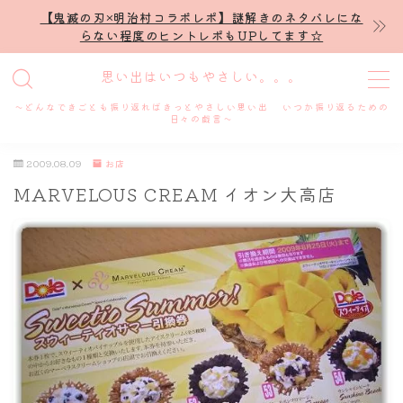
【鬼滅の刃×明治村コラボレポ】謎解きのネタバレにな
らない程度のヒントレポもUPしてます☆
MENU
思い出はいつもやさしい。。。
～どんなできごとも振り返ればきっとやさしい思い出 いつか振り返るための
ホーム
日々の戯言～
2009.08.09
お店
プロフィール
MARVELOUS CREAM イオン大高店
謎解き
ホテル滞在記
舞台・ライブ
名古屋