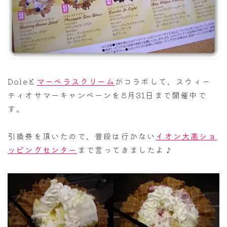
ナナちゃん人形
Doleと
マーベラスクリーム
がコラボして、スウィー
ティオサマーキャンペーンを8月31日まで開催中で
す。
引換券を頂いたので、普段は行かない
イオン大高ショ
ッピングセンター
まで言ってきましたよ♪