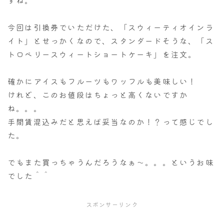
今回は引換券でいただけた、「スウィーティオインラ
イト」とせっかくなので、スタンダードそうな、「ス
トロベリースウィートショートケーキ」を注文。
確かにアイスもフルーツもワッフルも美味しい！
けれど、このお値段はちょっと高くないですか
ね。。。
手間賃混込みだと思えば妥当なのか！？って感じでし
た。
でもまた買っちゃうんだろうなぁ～。。。というお味
でした＾＾
スポンサーリンク