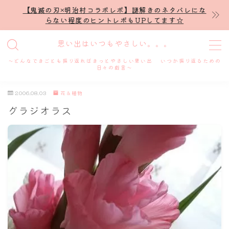
【鬼滅の刃×明治村コラボレポ】謎解きのネタバレにな
らない程度のヒントレポもUPしてます☆
MENU
思い出はいつもやさしい。。。
～どんなできごとも振り返ればきっとやさしい思い出 いつか振り返るための
ホーム
日々の戯言～
2006.08.03
花＆植物
プロフィール
グラジオラス
謎解き
ホテル滞在記
舞台・ライブ
名古屋