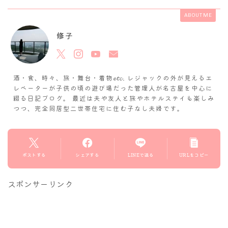
ABOUT ME
修子
酒・食、時々、旅・舞台・着物𝓮𝓽𝓬. レジャックの外が見えるエ
レベーターが子供の頃の遊び場だった管理人が名古屋を中心に
綴る日記ブログ。 最近は夫や友人と旅やホテルステイも楽しみ
つつ、完全同居型二世帯住宅に住む子なし夫婦です。
ポストする
シェアする
LINEで送る
URLをコピー
スポンサーリンク