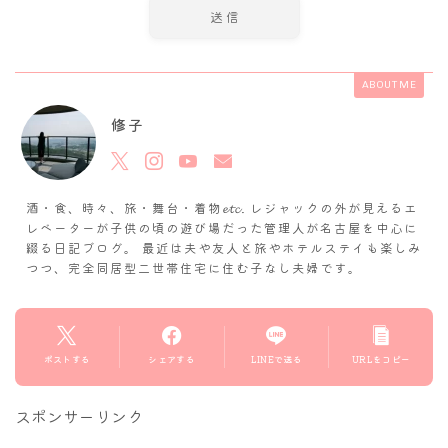
ABOUT ME
修子
酒・食、時々、旅・舞台・着物𝓮𝓽𝓬. レジャックの外が見えるエ
レベーターが子供の頃の遊び場だった管理人が名古屋を中心に
綴る日記ブログ。 最近は夫や友人と旅やホテルステイも楽しみ
つつ、完全同居型二世帯住宅に住む子なし夫婦です。
ポストする
シェアする
LINEで送る
URLをコピー
スポンサーリンク