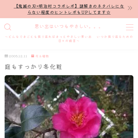
【鬼滅の刃×明治村コラボレポ】謎解きのネタバレにな
らない程度のヒントレポもUPしてます☆
MENU
思い出はいつもやさしい。。。
～どんなできごとも振り返ればきっとやさしい思い出 いつか振り返るための
ホーム
日々の戯言～
2005.12.11
花＆植物
プロフィール
庭もすっかり冬化粧
謎解き
ホテル滞在記
舞台・ライブ
名古屋