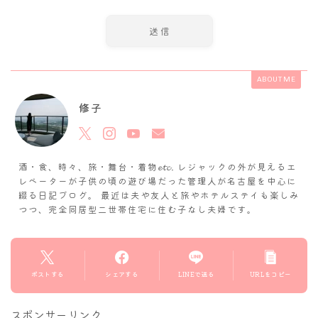
ABOUT ME
修子
酒・食、時々、旅・舞台・着物𝓮𝓽𝓬. レジャックの外が見えるエ
レベーターが子供の頃の遊び場だった管理人が名古屋を中心に
綴る日記ブログ。 最近は夫や友人と旅やホテルステイも楽しみ
つつ、完全同居型二世帯住宅に住む子なし夫婦です。
ポストする
シェアする
LINEで送る
URLをコピー
スポンサーリンク