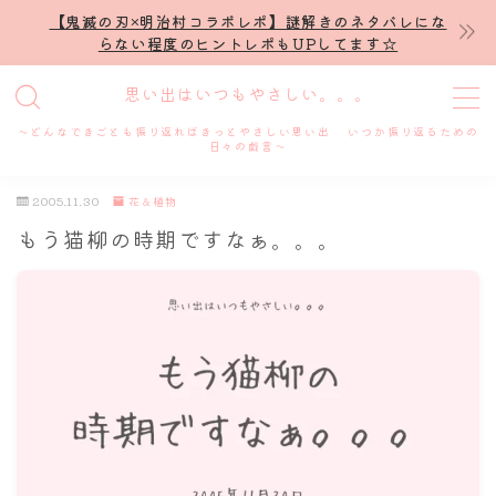
【鬼滅の刃×明治村コラボレポ】謎解きのネタバレにな
らない程度のヒントレポもUPしてます☆
MENU
思い出はいつもやさしい。。。
～どんなできごとも振り返ればきっとやさしい思い出 いつか振り返るための
ホーム
日々の戯言～
2005.11.30
花＆植物
プロフィール
もう猫柳の時期ですなぁ。。。
謎解き
ホテル滞在記
舞台・ライブ
名古屋