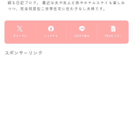
綴る日記ブログ。 最近は夫や友人と旅やホテルステイも楽しみ
つつ、完全同居型二世帯住宅に住む子なし夫婦です。
ポストする
シェアする
LINEで送る
URLをコピー
スポンサーリンク