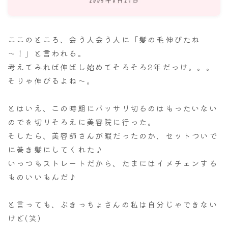
ナナちゃん人形
ここのところ、会う人会う人に「髪の毛伸びたね
～！」と言われる。
考えてみれば伸ばし始めてそろそろ2年だっけ。。。
そりゃ伸びるよね～。
とはいえ、この時期にバッサリ切るのはもったいない
のでを切りそろえに美容院に行った。
そしたら、美容師さんが暇だったのか、セットついで
に巻き髪にしてくれた♪
いっつもストレートだから、たまにはイメチェンする
ものいいもんだ♪
と言っても、ぶきっちょさんの私は自分じゃできない
けど(笑)