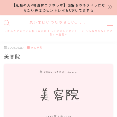
【鬼滅の刃×明治村コラボレポ】謎解きのネタバレにな
らない程度のヒントレポもUPしてます☆
MENU
思い出はいつもやさしい。。。
～どんなできごとも振り返ればきっとやさしい思い出 いつか振り返るための
ホーム
日々の戯言～
2005.08.27
ひとり言
プロフィール
美容院
謎解き
ホテル滞在記
舞台・ライブ
名古屋