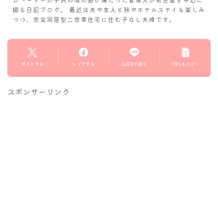
綴る日記ブログ。 最近は夫や友人と旅やホテルステイも楽しみ
つつ、完全同居型二世帯住宅に住む子なし夫婦です。
ポストする
シェアする
LINEで送る
URLをコピー
スポンサーリンク