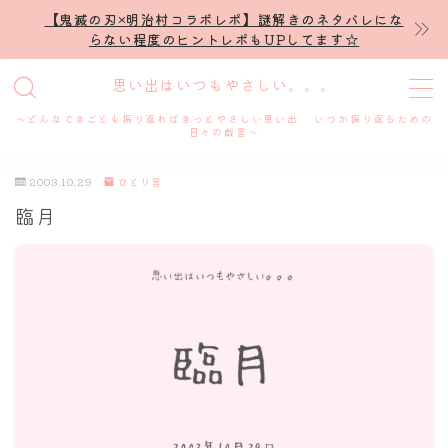
【鬼滅の刃×明治村コラボレポ】謎解きのネタバレにな
らない程度のヒントレポもUPしてます☆
MENU
思い出はいつもやさしい。。。
～どんなできごとも振り返ればきっとやさしい思い出 いつか振り返るための
ホーム
日々の戯言～
2003.10.29
ひとり言
プロフィール
臨月
謎解き
ホテル滞在記
舞台・ライブ
名古屋