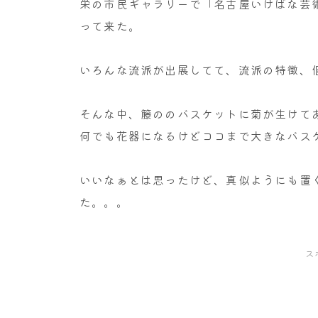
栄の市民ギャラリーで「名古屋いけばな芸術
って来た。
いろんな流派が出展してて、流派の特徴、
そんな中、籐ののバスケットに菊が生けて
何でも花器になるけどココまで大きなバス
いいなぁとは思ったけど、真似ようにも置く
た。。。
ス