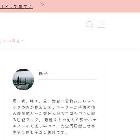
UPしてます☆
日々の戯言～
修子
酒・食、時々、旅・舞台・着物𝓮𝓽𝓬. レジャ
ックの外が見えるエレベーターが子供の頃
の遊び場だった管理人が名古屋を中心に綴
る日記ブログ。 最近は夫や友人と旅やホテ
ルステイも楽しみつつ、完全同居型二世帯
住宅に住む子なし夫婦です。