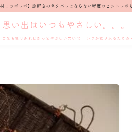
治村コラボレポ】謎解きのネタバレにならない程度のヒントレポも
思い出はいつもやさしい。。。
きごとも振り返ればきっとやさしい思い出 いつか振り返るための
ホーム
プロフィール
謎解き
ホテル滞在記
舞台・ライブ