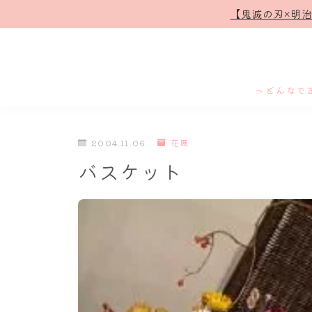
【鬼滅の刃×明
～どんなで
2004.11.06
花展
バスケット