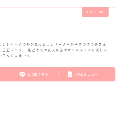
ABOUT ME
𝓬. レジャックの外が見えるエレベーターが子供の頃の遊び場
る日記ブログ。 最近は夫や友人と旅やホテルステイも楽しみ
む子なし夫婦です。
LINEで送る
URLをコピー