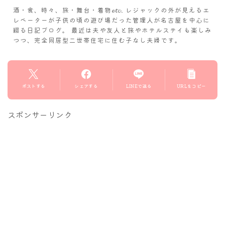
酒・食、時々、旅・舞台・着物𝓮𝓽𝓬. レジャックの外が見えるエ
レベーターが子供の頃の遊び場だった管理人が名古屋を中心に
綴る日記ブログ。 最近は夫や友人と旅やホテルステイも楽しみ
つつ、完全同居型二世帯住宅に住む子なし夫婦です。
ポストする
シェアする
LINEで送る
URLをコピー
スポンサーリンク