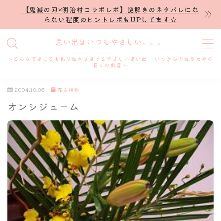
【鬼滅の刃×明治村コラボレポ】謎解きのネタバレにな
らない程度のヒントレポもUPしてます☆
MENU
思い出はいつもやさしい。。。
～どんなできごとも振り返ればきっとやさしい思い出 いつか振り返るための
ホーム
日々の戯言～
2004.10.06
花＆植物
プロフィール
オンシジューム
謎解き
ホテル滞在記
舞台・ライブ
名古屋