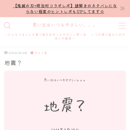
【鬼滅の刃×明治村コラボレポ】謎解きのネタバレにな
らない程度のヒントレポもUPしてます☆
MENU
思い出はいつもやさしい。。。
～どんなできごとも振り返ればきっとやさしい思い出 いつか振り返るための
ホーム
日々の戯言～
2004.09.28
ひとり言
プロフィール
地震？
謎解き
ホテル滞在記
舞台・ライブ
名古屋