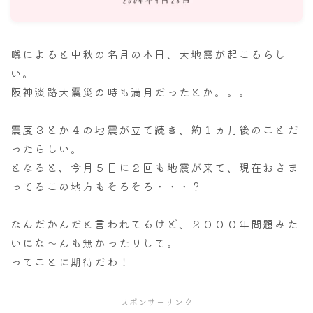
ナナちゃん人形
噂によると中秋の名月の本日、大地震が起こるらし
い。
阪神淡路大震災の時も満月だったとか。。。
震度３とか４の地震が立て続き、約１ヵ月後のことだ
ったらしい。
となると、今月５日に２回も地震が来て、現在おさま
ってるこの地方もそろそろ・・・？
なんだかんだと言われてるけど、２０００年問題みた
いにな～んも無かったりして。
ってことに期待だわ！
スポンサーリンク