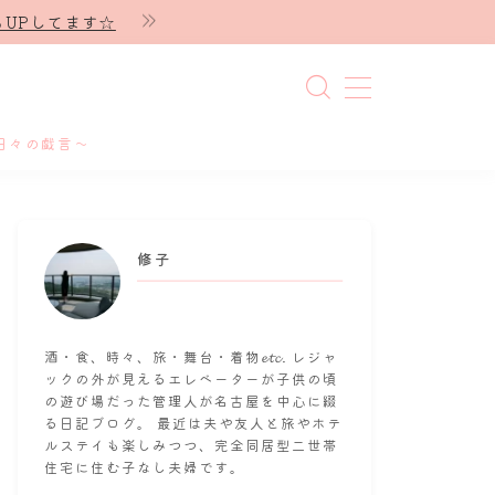
UPしてます☆
日々の戯言～
修子
酒・食、時々、旅・舞台・着物𝓮𝓽𝓬. レジャ
ックの外が見えるエレベーターが子供の頃
の遊び場だった管理人が名古屋を中心に綴
る日記ブログ。 最近は夫や友人と旅やホテ
ルステイも楽しみつつ、完全同居型二世帯
住宅に住む子なし夫婦です。