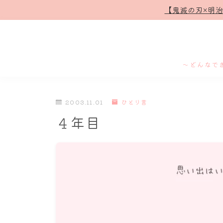
【鬼滅の刃×明
～どんなで
2003.11.01
ひとり言
４年目