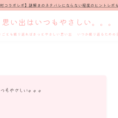
治村コラボレポ】謎解きのネタバレにならない程度のヒントレポも
思い出はいつもやさしい。。。
きごとも振り返ればきっとやさしい思い出 いつか振り返るための
ホーム
プロフィール
謎解き
ホテル滞在記
舞台・ライブ