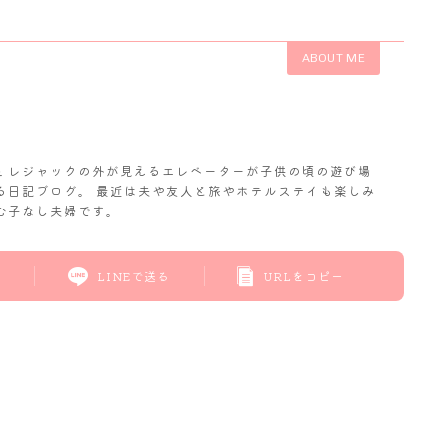
ABOUT ME
𝓬. レジャックの外が見えるエレベーターが子供の頃の遊び場
る日記ブログ。 最近は夫や友人と旅やホテルステイも楽しみ
む子なし夫婦です。
LINEで送る
URLをコピー