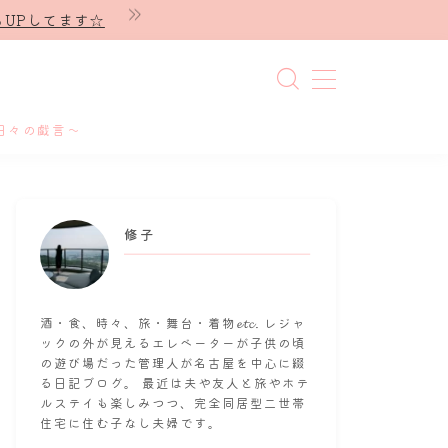
UPしてます☆
日々の戯言～
修子
酒・食、時々、旅・舞台・着物𝓮𝓽𝓬. レジャ
ックの外が見えるエレベーターが子供の頃
の遊び場だった管理人が名古屋を中心に綴
る日記ブログ。 最近は夫や友人と旅やホテ
ルステイも楽しみつつ、完全同居型二世帯
住宅に住む子なし夫婦です。