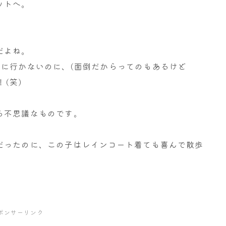
ットへ。
だよね。
院に行かないのに、(面倒だからってのもあるけど
(笑)
ら不思議なものです。
だったのに、この子はレインコート着ても喜んで散歩
ポンサーリンク