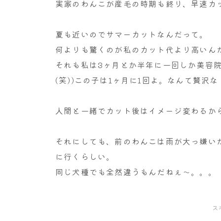
実家のわんこが産毛の時期も終り、早速カ
夏も近いのでサマーカットなんだって。
何よりも驚くのが私のカット代より高いん
それも私は3ヶ月とか半年に一回しか美容
(笑))この子は1ヶ月に1回よ。なんて贅沢な！
人間と一緒でカット後はイメージ変わるか
それにしても、前のわんこは雨が大っ嫌い
に行くらしい。
同じ犬種でも全然違うもんだねぇ～。。。
ス