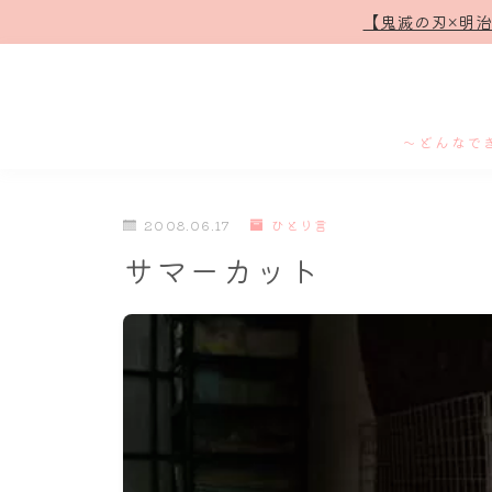
【鬼滅の刃×明
～どんなで
2008.06.17
ひとり言
サマーカット