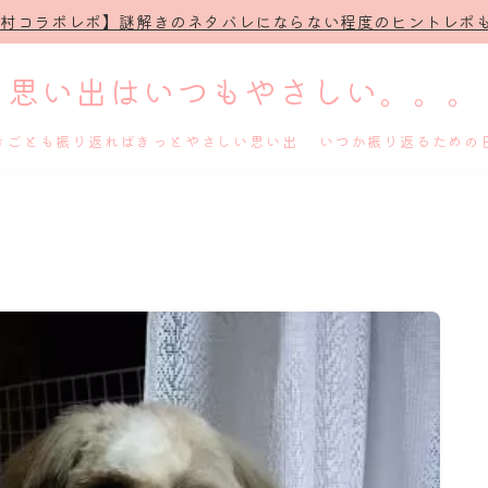
治村コラボレポ】謎解きのネタバレにならない程度のヒントレポも
思い出はいつもやさしい。。。
きごとも振り返ればきっとやさしい思い出 いつか振り返るための
ホーム
プロフィール
謎解き
ホテル滞在記
舞台・ライブ