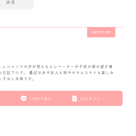
ABOUT ME
𝓬. レジャックの外が見えるエレベーターが子供の頃の遊び場
る日記ブログ。 最近は夫や友人と旅やホテルステイも楽しみ
む子なし夫婦です。
LINEで送る
URLをコピー