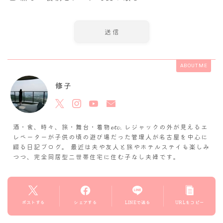
ABOUT ME
修子
酒・食、時々、旅・舞台・着物𝓮𝓽𝓬. レジャックの外が見えるエ
レベーターが子供の頃の遊び場だった管理人が名古屋を中心に
綴る日記ブログ。 最近は夫や友人と旅やホテルステイも楽しみ
つつ、完全同居型二世帯住宅に住む子なし夫婦です。
ポストする
シェアする
LINEで送る
URLをコピー