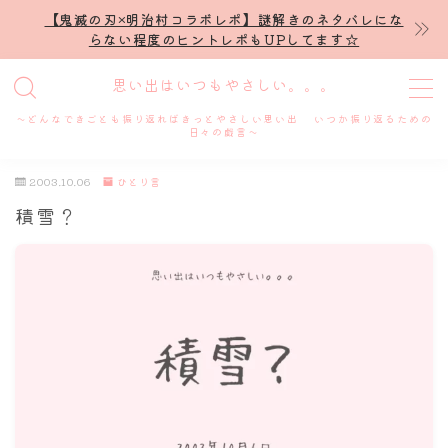
【鬼滅の刃×明治村コラボレポ】謎解きのネタバレにな
らない程度のヒントレポもUPしてます☆
MENU
思い出はいつもやさしい。。。
～どんなできごとも振り返ればきっとやさしい思い出 いつか振り返るための
ホーム
日々の戯言～
2003.10.06
ひとり言
プロフィール
積雪？
謎解き
ホテル滞在記
舞台・ライブ
名古屋