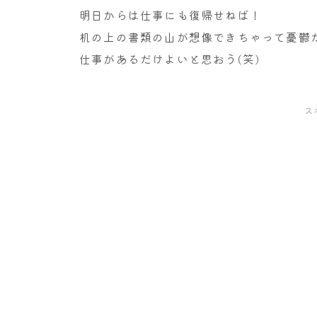
明日からは仕事にも復帰せねば！
机の上の書類の山が想像できちゃって憂鬱
仕事があるだけよいと思おう(笑)
ス