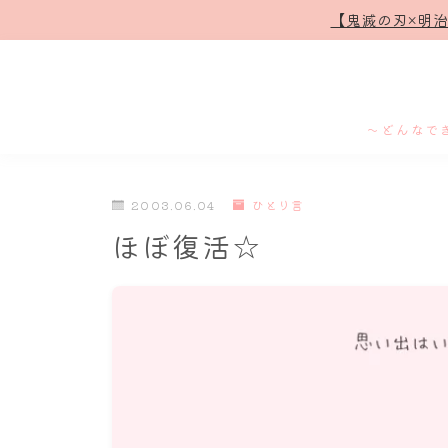
【鬼滅の刃×明
～どんなで
2003.06.04
ひとり言
ほぼ復活☆