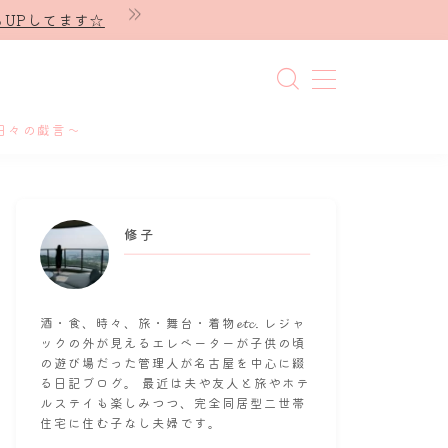
UPしてます☆
日々の戯言～
修子
酒・食、時々、旅・舞台・着物𝓮𝓽𝓬. レジャ
ックの外が見えるエレベーターが子供の頃
の遊び場だった管理人が名古屋を中心に綴
る日記ブログ。 最近は夫や友人と旅やホテ
ルステイも楽しみつつ、完全同居型二世帯
住宅に住む子なし夫婦です。