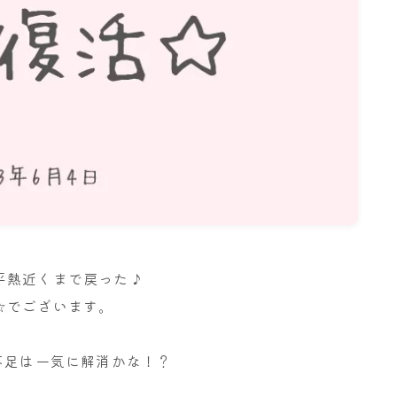
名古屋
ナナちゃん人形
平熱近くまで戻った♪
☆でございます。
不足は一気に解消かな！？