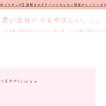
治村コラボレポ】謎解きのネタバレにならない程度のヒントレポも
思い出はいつもやさしい。。。
きごとも振り返ればきっとやさしい思い出 いつか振り返るための
ホーム
プロフィール
謎解き
ホテル滞在記
舞台・ライブ