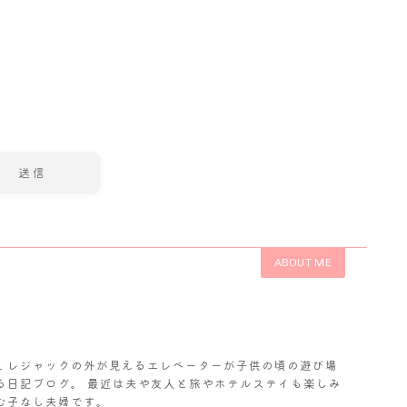
ABOUT ME
𝓬. レジャックの外が見えるエレベーターが子供の頃の遊び場
る日記ブログ。 最近は夫や友人と旅やホテルステイも楽しみ
む子なし夫婦です。