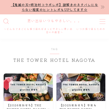
【鬼滅の刃×明治村コラボレポ】謎解きのネタバレにな
らない程度のヒントレポもUPしてます☆
MENU
思い出はいつもやさしい。。。
～どんなできごとも振り返ればきっとやさしい思い出 いつか振り返るための
ホーム
日々の戯言～
プロフィール
TAG
THE TOWER HOTEL NAGOYA
謎解き
ホテル滞在記
舞台・ライブ
名古屋
【2026年おせち】THE
【2025年おせち】今年も
TOWER HOTEL NAGOYA ×
THE TOWER HOTEL