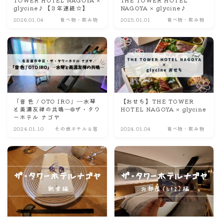
glycine♪【３年連続☆】
NAGOYA × glycine♪
ナナちゃん人形
2026.01.04
食べ物・飲み物
2025.01.01
食べ物・飲み物
「音 色 / OTO IRO」―水琴
【おせち】THE TOWER
と美濃友禅の共鳴―@ザ・タワ
HOTEL NAGOYA × glycine
ーホテル ナゴヤ
2024.01.10
その他ホテル＆宿
2024.01.04
食べ物・飲み物