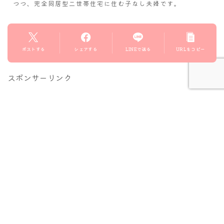
つつ、完全同居型二世帯住宅に住む子なし夫婦です。
Follow Me
ポストする
シェアする
LINEで送る
URLをコピー
スポンサーリンク