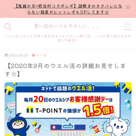
【鬼滅の刃×明治村コラボレポ】謎解きのネタバレにな
らない程度のヒントレポもUPしてます☆
MENU
思い出はいつもやさしい。。。
～どんなできごとも振り返ればきっとやさしい思い出 いつか振り返るための
ホーム
日々の戯言～
2020.09.20
ポイ活
プロフィール
【2020年9月のウエル活の詳細お見せしま
す☆】
謎解き
ホテル滞在記
舞台・ライブ
名古屋