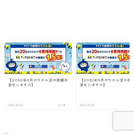
Recommend
こんな記事も読まれています！
【2022年9月のウエル活の詳細お
【2021年5月のウエル活の詳
見せします☆】
見せします☆】
Follow Me
2022.09.20
ポイ活
2021.05.20
ポ