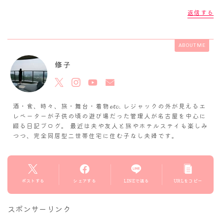
返信する
ABOUT ME
修子
酒・食、時々、旅・舞台・着物𝓮𝓽𝓬. レジャックの外が見えるエ
レベーターが子供の頃の遊び場だった管理人が名古屋を中心に
綴る日記ブログ。 最近は夫や友人と旅やホテルステイも楽しみ
つつ、完全同居型二世帯住宅に住む子なし夫婦です。
ポストする
シェアする
LINEで送る
URLをコピー
スポンサーリンク