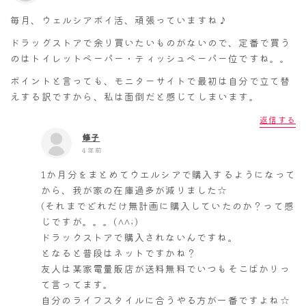
毎月、ウェルシアポイ活、頑張っていますね♪
ドラッグストアで余り買いたいものがないので、定番で買う
のはトイレットペーパー・ティッシュペーパー位ですね。。
ポイントと言っても、モニターサイトで最初は自分で立て替
えする訳ですから、私は面倒だと感じてしまいます。
返信する
修子
4年前
1か月分をまとめてウエルシアで購入するようになって
から、我が家の在庫過多が減りました☆
(それまでどれだけ無計画に購入していたのか？って感
じですが。。。(^^;)
ドラックストアで購入されないんですね。
となると普段はネットですかね？
友人は某家電量販店が送料無料でいつもそこばかりっ
て言ってます。
自分のライフスタイルに合うやる方が一番ですよね☆