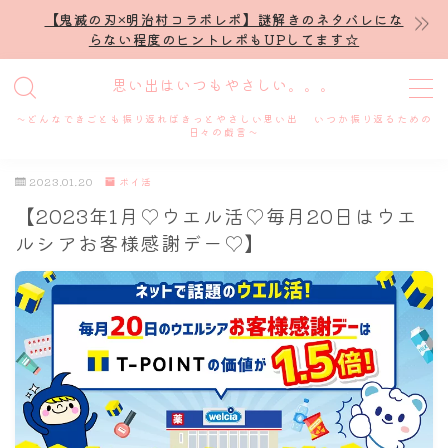
【鬼滅の刃×明治村コラボレポ】謎解きのネタバレにな
らない程度のヒントレポもUPしてます☆
MENU
思い出はいつもやさしい。。。
～どんなできごとも振り返ればきっとやさしい思い出 いつか振り返るための
ホーム
日々の戯言～
2023.01.20
ポイ活
プロフィール
【2023年1月♡ウエル活♡毎月20日はウエ
ルシアお客様感謝デー♡】
謎解き
ホテル滞在記
舞台・ライブ
名古屋