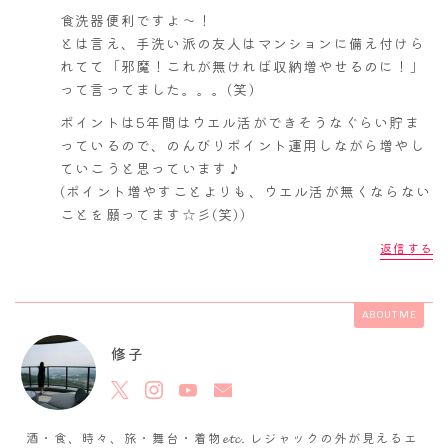
食洗器便利ですよ～！
とは言え、手洗い派の友人はマンションに備え付けら
れてて「邪魔！これが無ければ収納増やせるのに！」
って言ってました。。。(笑)
ポイントは5年間はウエル活ができそうなぐらい貯ま
っているので、のんびりポイント運用しながら増やし
ていこうと思っています♪
(ポイント増やすことよりも、ウエル活が無くならない
ことを願ってます☆彡(笑))
返信する
ABOUT ME
修子
酒・食、時々、旅・舞台・着物𝓮𝓽𝓬. レジャックの外が見えるエ