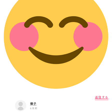
返信する
修子
4年前