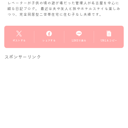
レベーターが子供の頃の遊び場だった管理人が名古屋を中心に
綴る日記ブログ。 最近は夫や友人と旅やホテルステイも楽しみ
つつ、完全同居型二世帯住宅に住む子なし夫婦です。
ポストする
シェアする
LINEで送る
URLをコピー
スポンサーリンク