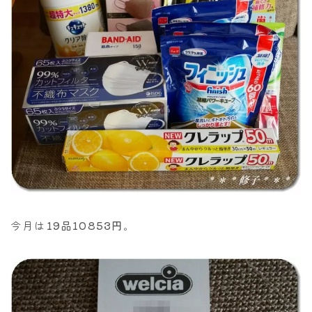
今月は
19品10853円
。