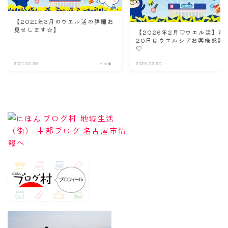
【2021年3月のウエル活の詳細お
見せします☆】
【2026年2月♡ウエル活】毎
20日はウエルシアお客様感謝
♡
2021.03.20
ポイ活
2026.02.20
ポ