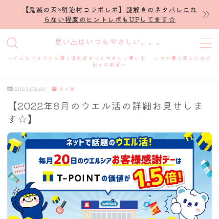
【鬼滅の刃×明治村コラボレポ】謎解きのネタバレにな
らない程度のヒントレポもUPしてます☆
MENU
思い出はいつもやさしい。。。
～どんなできごとも振り返ればきっとやさしい思い出 いつか振り返るための
ホーム
日々の戯言～
2022.08.20
ポイ活
プロフィール
【2022年8月のウエル活の詳細お見せしま
す☆】
謎解き
ホテル滞在記
舞台・ライブ
名古屋