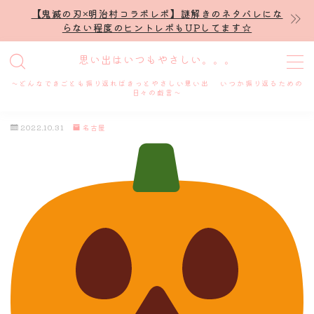
【鬼滅の刃×明治村コラボレポ】謎解きのネタバレにな
らない程度のヒントレポもUPしてます☆
MENU
思い出はいつもやさしい。。。
～どんなできごとも振り返ればきっとやさしい思い出 いつか振り返るための
ホーム
日々の戯言～
2022.10.31
名古屋
プロフィール
謎解き
ホテル滞在記
舞台・ライブ
名古屋