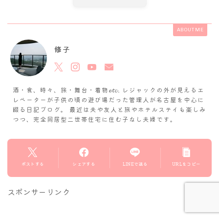
ABOUT ME
修子
酒・食、時々、旅・舞台・着物𝓮𝓽𝓬. レジャックの外が見えるエ
レベーターが子供の頃の遊び場だった管理人が名古屋を中心に
綴る日記ブログ。 最近は夫や友人と旅やホテルステイも楽しみ
つつ、完全同居型二世帯住宅に住む子なし夫婦です。
Follow Me
ポストする
シェアする
LINEで送る
URLをコピー
スポンサーリンク