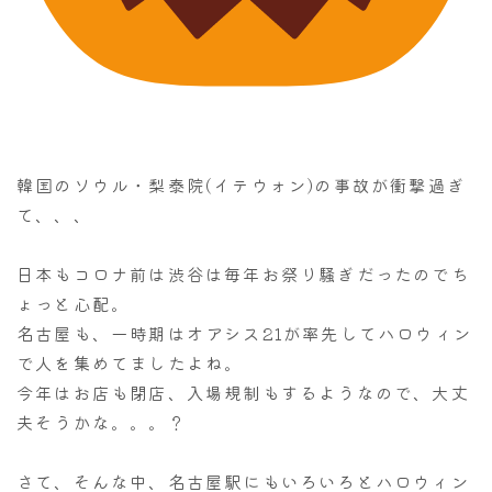
韓国のソウル・梨泰院(イテウォン)の事故が衝撃過ぎ
て、、、
日本もコロナ前は渋谷は毎年お祭り騒ぎだったのでち
ょっと心配。
名古屋も、一時期はオアシス21が率先してハロウィン
で人を集めてましたよね。
今年はお店も閉店、入場規制もするようなので、大丈
夫そうかな。。。？
さて、そんな中、名古屋駅にもいろいろとハロウィン