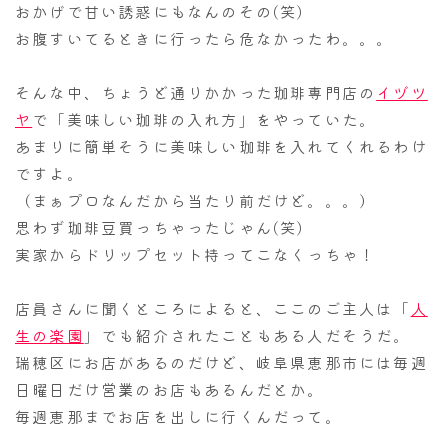
おかげで甘い誘惑にもなんのその(笑)
お腹すいてるときに行ったら危なかったわ。。。
そんな中、ちょうど通りかかった珈琲専門店の
イヅツ
ヤ
で「美味しい珈琲の入れ方」をやっていた。
あまりに簡単そうに美味しい珈琲を入れてくれるわけ
ですよ。
（まぁプロなんだから当たり前だけど。。。）
思わず珈琲豆買っちゃったじゃん(笑)
実家からドリップセット持ってこなくっちゃ！
店員さんに聞くところによると、ここのご主人は「
人
生の楽園
」でも紹介されたこともある人だそうだ。
瑞穂区にお店があるのだけど、岐阜県恵那市には毎週
日曜日だけ営業のお店もあるんだとか。
毎週恵那までお店を出しに行くんだって。