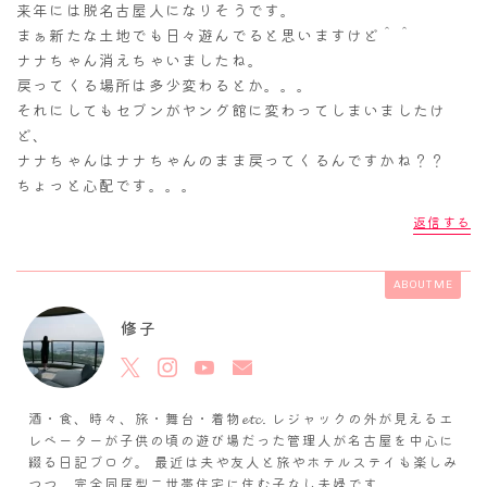
来年には脱名古屋人になりそうです。
まぁ新たな土地でも日々遊んでると思いますけど＾＾
ナナちゃん消えちゃいましたね。
戻ってくる場所は多少変わるとか。。。
それにしてもセブンがヤング館に変わってしまいましたけ
ど、
ナナちゃんはナナちゃんのまま戻ってくるんですかね？？
ちょっと心配です。。。
返信する
ABOUT ME
修子
酒・食、時々、旅・舞台・着物𝓮𝓽𝓬. レジャックの外が見えるエ
レベーターが子供の頃の遊び場だった管理人が名古屋を中心に
綴る日記ブログ。 最近は夫や友人と旅やホテルステイも楽しみ
つつ、完全同居型二世帯住宅に住む子なし夫婦です。