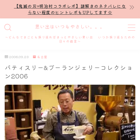
【鬼滅の刃×明治村コラボレポ】謎解きのネタバレにな
らない程度のヒントレポもUPしてます☆
MENU
思い出はいつもやさしい。。。
～どんなできごとも振り返ればきっとやさしい思い出 いつか振り返るための
ホーム
日々の戯言～
2006.09.23
名古屋
プロフィール
パティスリー&ブーランジェリーコレクショ
ン2006
謎解き
ホテル滞在記
舞台・ライブ
名古屋