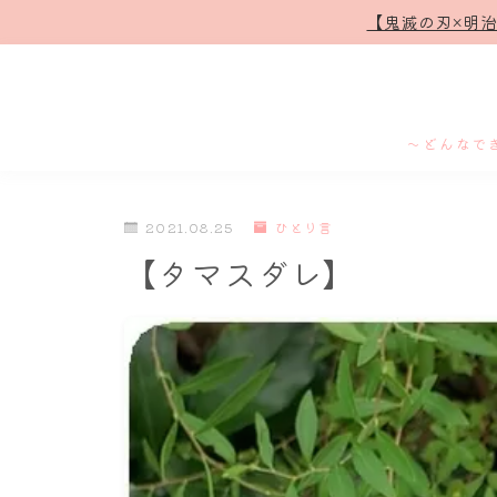
【鬼滅の刃×明
～どんなで
2021.08.25
ひとり言
【タマスダレ】