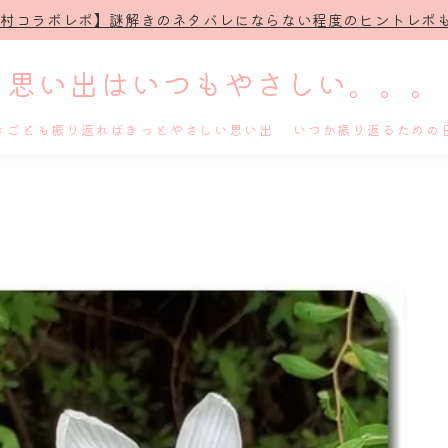
治村コラボレポ】謎解きのネタバレにならない程度のヒントレポも
思い出はいつもやさしい。。。
きごとも振り返ればきっとやさしい思い出 いつか振り返るための
ホーム
プロフィール
謎解き
ホテル滞在記
舞台・ライブ