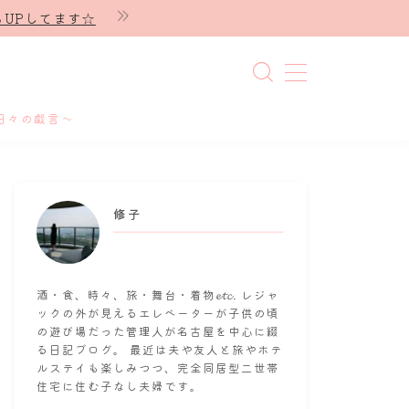
UPしてます☆
日々の戯言～
修子
酒・食、時々、旅・舞台・着物𝓮𝓽𝓬. レジャ
ックの外が見えるエレベーターが子供の頃
の遊び場だった管理人が名古屋を中心に綴
る日記ブログ。 最近は夫や友人と旅やホテ
ルステイも楽しみつつ、完全同居型二世帯
住宅に住む子なし夫婦です。