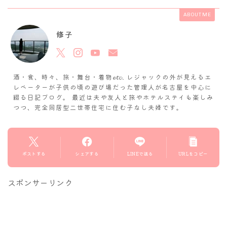
ABOUT ME
修子
酒・食、時々、旅・舞台・着物𝓮𝓽𝓬. レジャックの外が見えるエ
レベーターが子供の頃の遊び場だった管理人が名古屋を中心に
綴る日記ブログ。 最近は夫や友人と旅やホテルステイも楽しみ
つつ、完全同居型二世帯住宅に住む子なし夫婦です。
ポストする
シェアする
LINEで送る
URLをコピー
スポンサーリンク