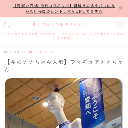
【鬼滅の刃×明治村コラボレポ】謎解きのネタバレにな
らない程度のヒントレポもUPしてます☆
MENU
思い出はいつもやさしい。。。
～どんなできごとも振り返ればきっとやさしい思い出 いつか振り返るための
ホーム
日々の戯言～
2021.01.21
ナナちゃん人形
プロフィール
【今のナナちゃん人形】フィギュアナナちゃ
ん
謎解き
ホテル滞在記
舞台・ライブ
名古屋