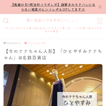
【鬼滅の刃×明治村コラボレポ】謎解きのネタバレにな
らない程度のヒントレポもUPしてます☆
MENU
思い出はいつもやさしい。。。
～どんなできごとも振り返ればきっとやさしい思い出 いつか振り返るための
ホーム
日々の戯言～
2025.04.11
ナナちゃん人形
プロフィール
【今のナナちゃん人形】「ひとやすみナナち
ゃん」@名鉄百貨店
謎解き
ホテル滞在記
舞台・ライブ
名古屋