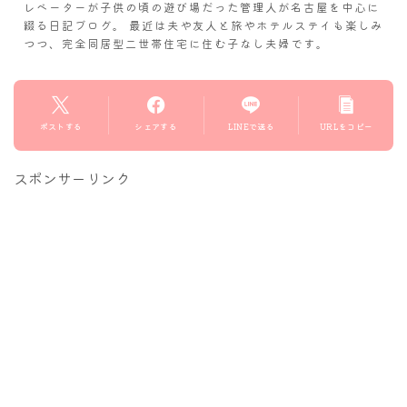
レベーターが子供の頃の遊び場だった管理人が名古屋を中心に
綴る日記ブログ。 最近は夫や友人と旅やホテルステイも楽しみ
つつ、完全同居型二世帯住宅に住む子なし夫婦です。
ポストする
シェアする
LINEで送る
URLをコピー
スポンサーリンク