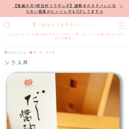
【鬼滅の刃×明治村コラボレポ】謎解きのネタバレにな
らない程度のヒントレポもUPしてます☆
MENU
思い出はいつもやさしい。。。
～どんなできごとも振り返ればきっとやさしい思い出 いつか振り返るための
ホーム
日々の戯言～
2013.10.14
食べ物・飲み物
プロフィール
シラス丼
謎解き
ホテル滞在記
舞台・ライブ
名古屋