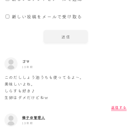
新しい投稿をメールで受け取る
ゴマ
13年前
このだししょう油うちも使ってるよ～。
美味しいよね。
しらすも好き♪
生卵はダメだけどねw
返信する
修子＠管理人
13年前