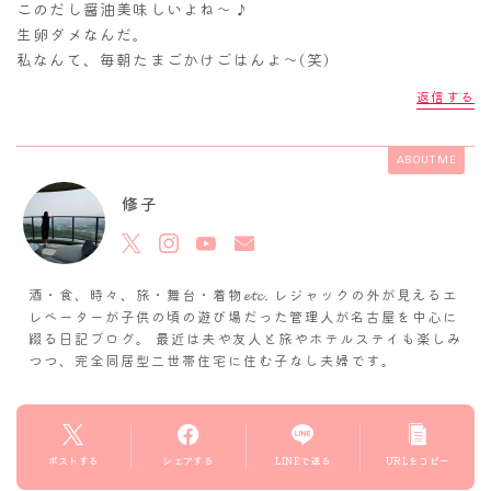
このだし醤油美味しいよね～♪
生卵ダメなんだ。
私なんて、毎朝たまごかけごはんよ～(笑)
返信する
ABOUT ME
修子
酒・食、時々、旅・舞台・着物𝓮𝓽𝓬. レジャックの外が見えるエ
レベーターが子供の頃の遊び場だった管理人が名古屋を中心に
綴る日記ブログ。 最近は夫や友人と旅やホテルステイも楽しみ
つつ、完全同居型二世帯住宅に住む子なし夫婦です。
ポストする
シェアする
LINEで送る
URLをコピー