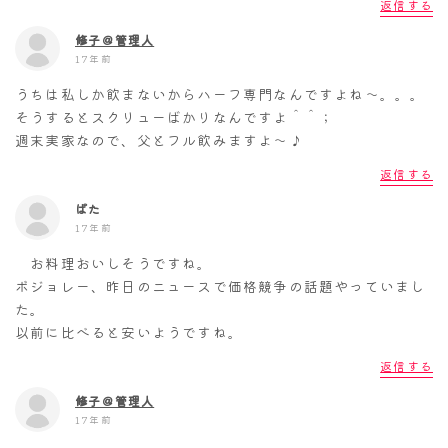
返信する
修子＠管理人
17年前
うちは私しか飲まないからハーフ専門なんですよね～。。。
そうするとスクリューばかりなんですよ＾＾；
週末実家なので、父とフル飲みますよ～♪
返信する
ぱた
17年前
お料理おいしそうですね。
ボジョレー、昨日のニュースで価格競争の話題やっていまし
た。
以前に比べると安いようですね。
返信する
修子＠管理人
17年前