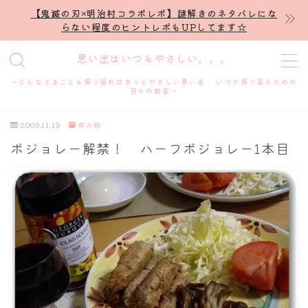
【鬼滅の刃×明治村コラボレポ】謎解きのネタバレにな
らない程度のヒントレポもUPしてます☆
MENU
思い出はいつもやさしい。。。
～どんなできごとも振り返ればきっとやさしい思い出 いつか振り返るための
ホーム
日々の戯言～
2009.11.19
飲み物
プロフィール
ボジョレー解禁！ ハーフボジョレー1本目
謎解き
ホテル滞在記
舞台・ライブ
名古屋